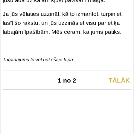
jūsu āda uz kājām kļūst pavisam maiga.
Ja jūs vēlaties uzzināt, kā to izmantot, turpiniet
lasīt šo rakstu, un jūs uzzināsiet visu par etiķa
labajām īpašībām. Mēs ceram, ka jums patiks.
Turpinājumu lasiet nākošajā lapā
1 no 2
TĀLĀK