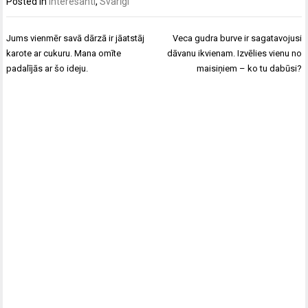
Posted in
Interesanti
,
Svarīgi
Ziņu
Jums vienmēr savā dārzā ir jāatstāj
Veca gudra burve ir sagatavojusi
izvēlne
karote ar cukuru. Mana omīte
dāvanu ikvienam. Izvēlies vienu no
padalījās ar šo ideju.
maisiņiem – ko tu dabūsi?