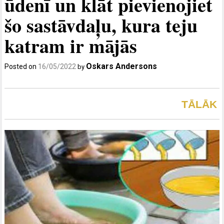
ūdenī un klāt pievienojiet
šo sastāvdaļu, kura teju
katram ir mājās
Oskars Andersons
Posted on
16/05/2022
by
TĀLĀK