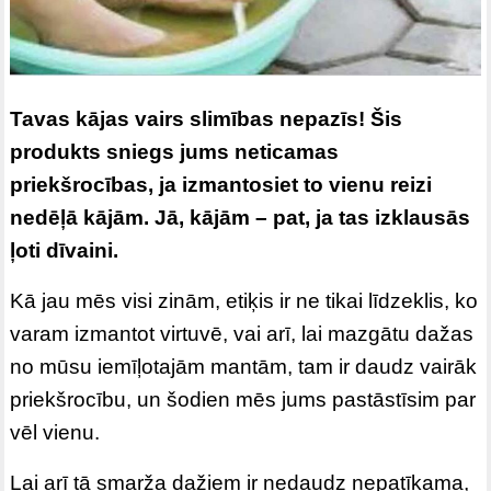
Tavas kājas vairs slimības nepazīs! Šis
produkts sniegs jums neticamas
priekšrocības, ja izmantosiet to vienu reizi
nedēļā kājām. Jā, kājām – pat, ja tas izklausās
ļoti dīvaini.
Kā jau mēs visi zinām, etiķis ir ne tikai līdzeklis, ko
varam izmantot virtuvē, vai arī, lai mazgātu dažas
no mūsu iemīļotajām mantām, tam ir daudz vairāk
priekšrocību, un šodien mēs jums pastāstīsim par
vēl vienu.
Lai arī tā smarža dažiem ir nedaudz nepatīkama,