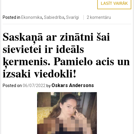
LASĪT VAIRĀK
Posted in
Ekonomika
,
Sabiedrība
,
Svarīgi
2 komentāru
Saskaņā ar zinātni šai
sievietei ir ideāls
ķermenis. Pamielo acis un
izsaki viedokli!
Oskars Andersons
Posted on
06/07/2022
by