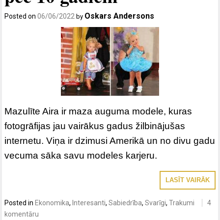
Oskars Andersons
Posted on
06/06/2022
by
Mazulīte Aira ir maza auguma modele, kuras
fotogrāfijas jau vairākus gadus žilbinājušas
internetu. Viņa ir dzimusi Amerikā un no divu gadu
vecuma sāka savu modeles karjeru.
LASĪT VAIRĀK
Posted in
Ekonomika
,
Interesanti
,
Sabiedrība
,
Svarīgi
,
Trakumi
4
komentāru