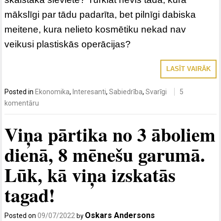
mākslīgi par tādu padarīta, bet pilnīgi dabiska
meitene, kura nelieto kosmētiku nekad nav
veikusi plastiskās operācijas?
LASĪT VAIRĀK
Posted in
Ekonomika
,
Interesanti
,
Sabiedrība
,
Svarīgi
5
komentāru
Viņa pārtika no 3 āboliem
dienā, 8 mēnešu garumā.
Lūk, kā viņa izskatās
tagad!
Oskars Andersons
Posted on
09/07/2022
by