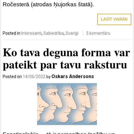
Ročesterā (atrodas Ņujorkas štatā).
LASĪT VAIRĀK
Posted in
Interesanti
,
Sabiedrība
,
Svarīgi
5 komentāru
Ko tava deguna forma var
pateikt par tavu raksturu
Oskars Andersons
Posted on
14/06/2022
by