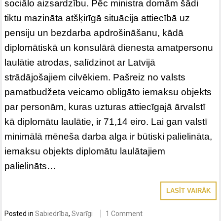
sociālo aizsardzību. Pēc ministra domām šādi
tiktu mazināta atšķirīgā situācija attiecībā uz
pensiju un bezdarba apdrošināšanu, kādā
diplomātiskā un konsulārā dienesta amatpersonu
laulātie atrodas, salīdzinot ar Latvijā
strādājošajiem cilvēkiem. Pašreiz no valsts
pamatbudžeta veicamo obligāto iemaksu objekts
par personām, kuras uzturas attiecīgajā ārvalstī
kā diplomātu laulātie, ir 71,14 eiro. Lai gan valstī
minimālā mēneša darba alga ir būtiski palielināta,
iemaksu objekts diplomātu laulātajiem
palielināts…
LASĪT VAIRĀK
Posted in
Sabiedrība
,
Svarīgi
1 Comment