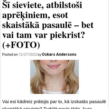
Šī sieviete, atbilstoši
aprēķiniem, esot
skaistākā pasaulē – bet
vai tam var piekrist?
(+FOTO)
Oskars Andersons
Posted on
12/07/2022
by
Vai esi kādreiz prātojis par to, kā izskatās pasaulē
skaistākā sieviete? Turklāt nevis tāda, kura