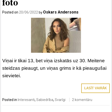
foto
Oskars Andersons
Posted on
20/06/2022
by
Viņai ir tikai 13, bet viņa izskatās uz 30. Meitene
steidzas pieaugt, un viņas grims ir kā pieaugušai
sievietei.
LASĪT VAIRĀK
Posted in
Interesanti
,
Sabiedrība
,
Svarīgi
2 komentāru