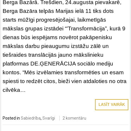
Berga Bazārā. Trešdien, 24.augusta pievakarē,
Berga Bazāra telpās Marijas ielā 11 tiks dots
starts mūžīgi progresējošajai, laikmetīgās
mākslas grupas izstādei “’Transformācija”, kurā 9
dienas būs iespējams novērot pakāpenisku
mākslas darbu pieaugumu izstāžu zālē un
tiešraides translācijās jauno mākslinieku
platformas DE.ĢENERĀCIJA sociālo mediju
kontos. “Mēs izvēlamies transformēties un esam
spiesti to redzēt citos, bieži vien atdaloties no otra
cilvēka…
LASĪT VAIRĀK
Posted in
Sabiedrība
,
Svarīgi
2 komentāru