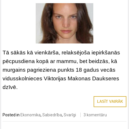
Tā sākās kā vienkārša, relaksējoša iepirkšanās
pēcpusdiena kopā ar mammu, bet beidzās, kā
murgains pagrieziena punkts 18 gadus vecās
vidusskolnieces Viktorijas Makonas Daukseres
dzīvē.
LASĪT VAIRĀK
Posted in
Ekonomika
,
Sabiedrība
,
Svarīgi
3 komentāru