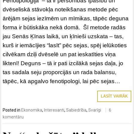
Fenotipoloģija – tā ir personības īpašību un
dvēseliskā stāvokļa noteikšanas metode pēc
ārējām sejas iezīmēm un mīmikas, tāpēc deguna
forma ir būtiskāka nekā domā. Šī metode radās
jau Senās Ķīnas laikā, un ķīnieši uzskata – tas,
kurš ir iemācījies “lasīt” pēc sejas, spēj ielūkoties
cilvēkam dziļi dvēselē un pat ieskatīties viņa
liktenī! Deguns – tā ir pati izcilākā sejas daļa, jo
tas sadala seju proporcijās un rada balansu,
tāpēc, kā apgalvo fenotipologi, lai pēc sejas…
LASĪT VAIRĀK
Posted in
Ekonomika
,
Interesanti
,
Sabiedrība
,
Svarīgi
6
komentāru