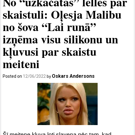
No “uzkačātas” lelles par
skaistuli: Oļesja Malibu
no šova “Lai runā”
izņēma visu silikonu un
kļuvusi par skaistu
meiteni
Oskars Andersons
Posted on
12/06/2022
by
Šī meitene kļuva ļoti slavena pēc tam, kad