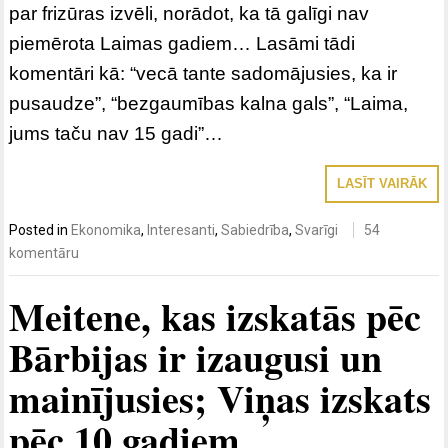
par frizūras izvēli, norādot, ka tā galīgi nav
piemērota Laimas gadiem… Lasāmi tādi
komentāri kā: “vecā tante sadomājusies, ka ir
pusaudze”, “bezgaumības kalna gals”, “Laima,
jums taču nav 15 gadi”…
LASĪT VAIRĀK
Posted in
Ekonomika
,
Interesanti
,
Sabiedrība
,
Svarīgi
54
komentāru
Meitene, kas izskatās pēc
Bārbijas ir izaugusi un
mainījusies; Viņas izskats
pēc 10 gadiem