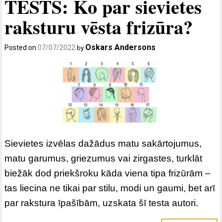
TESTS: Ko par sievietes
raksturu vēsta frizūra?
Oskars Andersons
Posted on
07/07/2022
by
Sievietes izvēlas dažādus matu sakārtojumus,
matu garumus, griezumus vai zirgastes, turklāt
biežāk dod priekšroku kāda viena tipa frizūrām –
tas liecina ne tikai par stilu, modi un gaumi, bet arī
par rakstura īpašībām, uzskata šī testa autori.