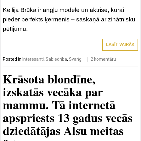
Kellija Brūka ir angļu modele un aktrise, kurai
pieder perfekts ķermenis – saskaņā ar zinātnisku
pētījumu.
LASĪT VAIRĀK
Posted in
Interesanti
,
Sabiedrība
,
Svarīgi
2 komentāru
Krāsota blondīne,
izskatās vecāka par
mammu. Tā internetā
apspriests 13 gadus vecās
dziedātājas Alsu meitas