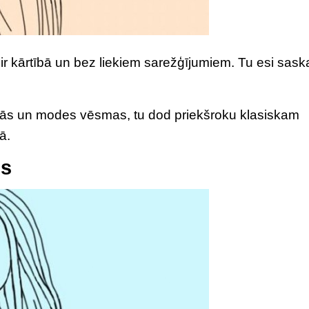
s ir kārtībā un bez liekiem sarežģījumiem. Tu esi sas
anās un modes vēsmas, tu dod priekšroku klasiskam
ā.
ms