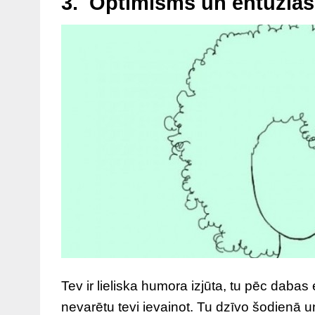
3. Optimisms un entuzia
Tev ir lieliska humora izjūta, tu pēc dabas e
nevarētu tevi ievainot. Tu dzīvo šodienā u