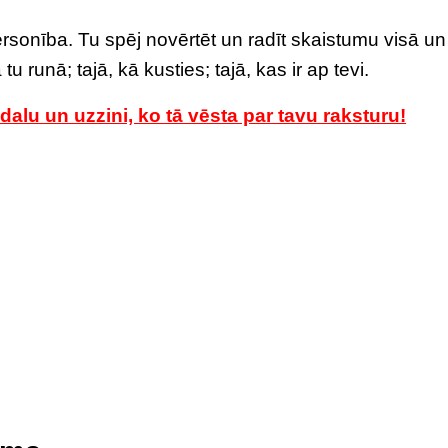
personība. Tu spēj novērtēt un radīt skaistumu visā un
u runā; tajā, kā kusties; tajā, kas ir ap tevi.
alu un uzzini, ko tā vēsta par tavu raksturu!