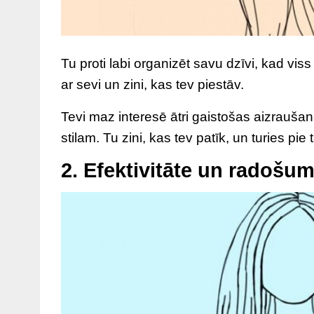
Tu proti labi organizēt savu dzīvi, kad vis
ar sevi un zini, kas tev piestāv.
Tevi maz interesē ātri gaistošas aizrauš
stilam. Tu zini, kas tev patīk, un turies pie t
2. Efektivitāte un radošu