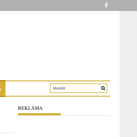
A
REKLĀMA