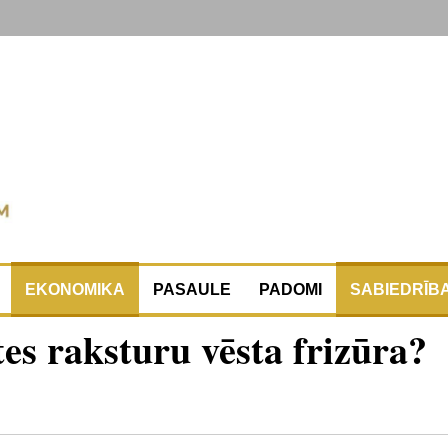
EKONOMIKA
PASAULE
PADOMI
SABIEDRĪB
es raksturu vēsta frizūra?