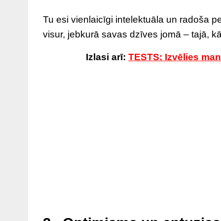
Tu esi vienlaicīgi intelektuāla un radoša 
visur, jebkurā savas dzīves jomā – tajā, kā t
Izlasi arī:
TESTS: Izvēlies mand