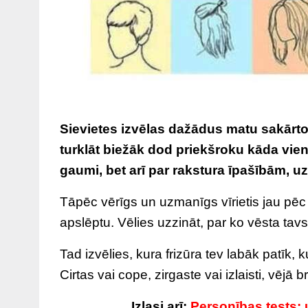
Sievietes izvēlas dažādus matu sakārt
turklāt biežāk dod priekšroku kāda viena 
gaumi, bet arī par rakstura īpašībām, uzs
Tāpēc vērīgs un uzmanīgs vīrietis jau pēc 
apslēptu. Vēlies uzzināt, par ko vēsta t
Tad izvēlies, kura frizūra tev labāk patīk,
Cirtas vai cope, zirgaste vai izlaisti, vējā b
Izlasi arī:
Personības tests: u