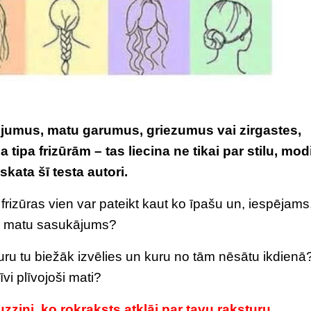
ojumus, matu garumus, griezumus vai zirgastes,
tipa frizūrām – tas liecina ne tikai par stilu, mod
kata šī testa autori.
frizūras vien var pateikt kaut ko īpašu un, iespējams
avs matu sasukājums?
 kuru tu biežāk izvēlies un kuru no tām nēsātu ikdienā
rīvi plīvojoši mati?
zzini, ko rokraksts atklāj par tavu raksturu