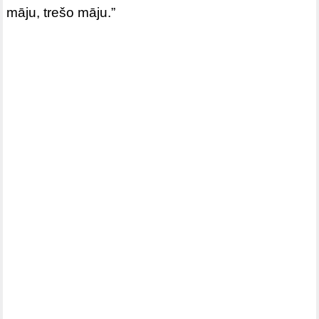
māju, trešo māju.”