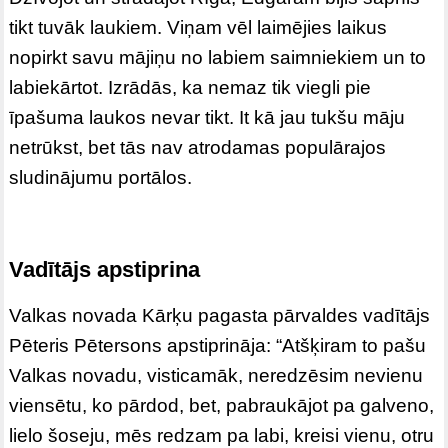
tikt tuvāk laukiem. Viņam vēl laimējies laikus
nopirkt savu mājiņu no labiem saimniekiem un to
labiekārtot. Izrādās, ka nemaz tik viegli pie
īpašuma laukos nevar tikt. It kā jau tukšu māju
netrūkst, bet tās nav atrodamas populārajos
sludinājumu portālos.
Vadītājs apstiprina
Valkas novada Kārķu pagasta pārvaldes vadītājs
Pēteris Pētersons apstiprināja: “Atšķiram to pašu
Valkas novadu, visticamāk, neredzēsim nevienu
viensētu, ko pārdod, bet, pabraukājot pa galveno,
lielo šoseju, mēs redzam pa labi, kreisi vienu, otru