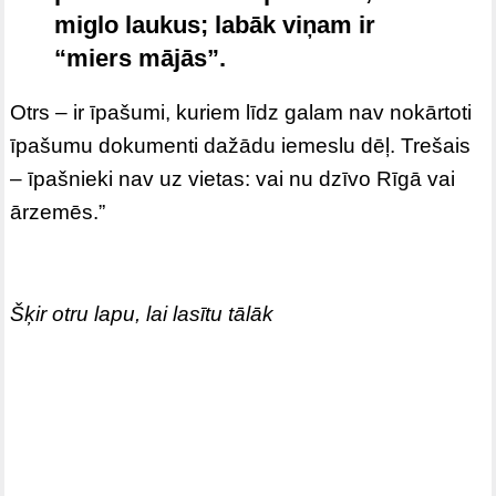
miglo laukus; labāk viņam ir
“miers mājās”.
Otrs – ir īpašumi, kuriem līdz galam nav nokārtoti
īpašumu dokumenti dažādu iemeslu dēļ. Trešais
– īpašnieki nav uz vietas: vai nu dzīvo Rīgā vai
ārzemēs.”
Šķir otru lapu, lai lasītu tālāk