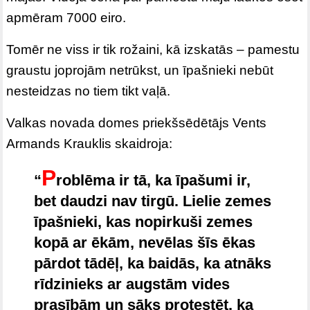
apmēram 7000 eiro.
Tomēr ne viss ir tik rožaini, kā izskatās – pamestu
graustu joprojām netrūkst, un īpašnieki nebūt
nesteidzas no tiem tikt vaļā.
Valkas novada domes priekšsēdētājs Vents
Armands Krauklis skaidroja:
P
“
roblēma ir tā, ka īpašumi ir,
bet daudzi nav tirgū. Lielie zemes
īpašnieki, kas nopirkuši zemes
kopā ar ēkām, nevēlas šīs ēkas
pārdot tādēļ, ka baidās, ka atnāks
rīdzinieks ar augstām vides
prasībām un sāks protestēt, ka