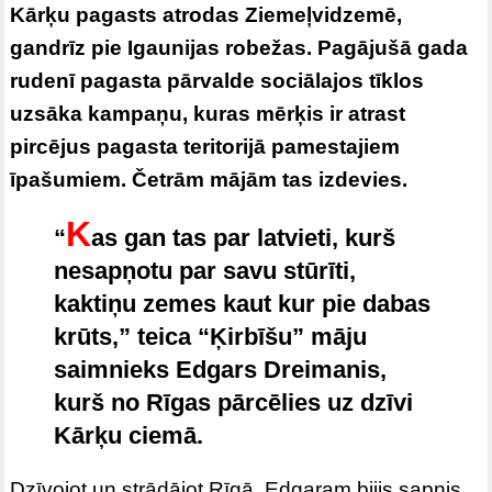
Kārķu pagasts atrodas Ziemeļvidzemē,
gandrīz pie Igaunijas robežas. Pagājušā gada
rudenī pagasta pārvalde sociālajos tīklos
uzsāka kampaņu, kuras mērķis ir atrast
pircējus pagasta teritorijā pamestajiem
īpašumiem. Četrām mājām tas izdevies.
K
“
as gan tas par latvieti, kurš
nesapņotu par savu stūrīti,
kaktiņu zemes kaut kur pie dabas
krūts,” teica “Ķirbīšu” māju
saimnieks Edgars Dreimanis,
kurš no Rīgas pārcēlies uz dzīvi
Kārķu ciemā.
Dzīvojot un strādājot Rīgā, Edgaram bijis sapnis