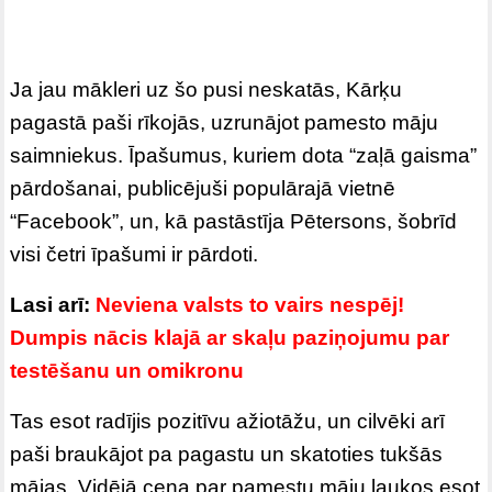
Ja jau mākleri uz šo pusi neskatās, Kārķu
pagastā paši rīkojās, uzrunājot pamesto māju
saimniekus. Īpašumus, kuriem dota “zaļā gaisma”
pārdošanai, publicējuši populārajā vietnē
“Facebook”, un, kā pastāstīja Pētersons, šobrīd
visi četri īpašumi ir pārdoti.
Lasi arī:
Neviena valsts to vairs nespēj!
Dumpis nācis klajā ar skaļu paziņojumu par
testēšanu un omikronu
Tas esot radījis pozitīvu ažiotāžu, un cilvēki arī
paši braukājot pa pagastu un skatoties tukšās
mājas. Vidējā cena par pamestu māju laukos esot