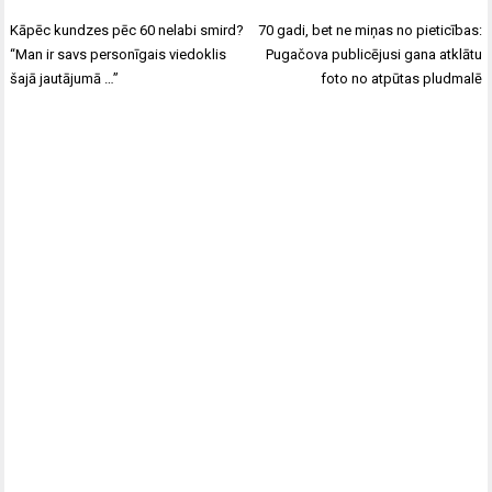
Ziņu
Kāpēc kundzes pēc 60 nelabi smird?
70 gadi, bet ne miņas no pieticības:
izvēlne
“Man ir savs personīgais viedoklis
Pugačova publicējusi gana atklātu
šajā jautājumā …”
foto no atpūtas pludmalē