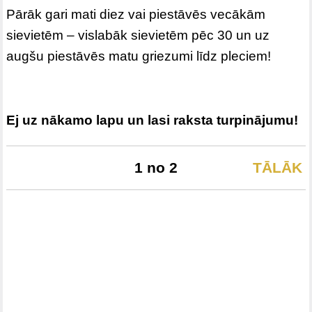
Pārāk gari mati diez vai piestāvēs vecākām
sievietēm – vislabāk sievietēm pēc 30 un uz
augšu piestāvēs matu griezumi līdz pleciem!
Ej uz nākamo lapu un lasi raksta turpinājumu!
1 no 2
TĀLĀK