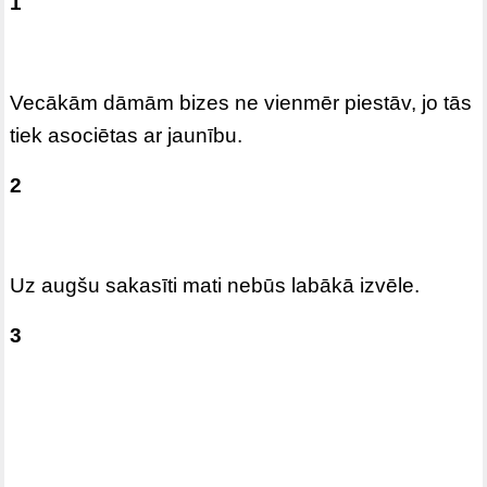
1
Vecākām dāmām bizes ne vienmēr piestāv, jo tās
tiek asociētas ar jaunību.
2
Uz augšu sakasīti mati nebūs labākā izvēle.
3