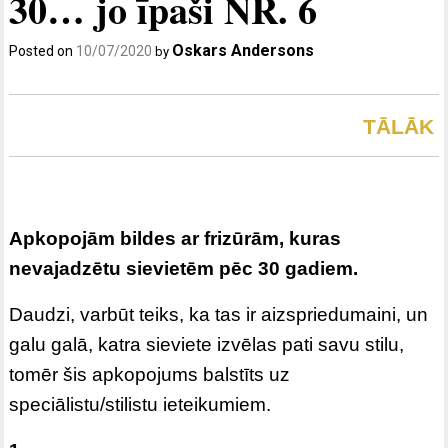
30… jo īpaši NR. 6
Oskars Andersons
Posted on
10/07/2020
by
TĀLĀK
Apkopojām bildes ar frizūrām, kuras
nevajadzētu sievietēm pēc 30 gadiem.
Daudzi, varbūt teiks, ka tas ir aizspriedumaini, un
galu galā, katra sieviete izvēlas pati savu stilu,
tomēr šis apkopojums balstīts uz
speciālistu/stilistu ieteikumiem.