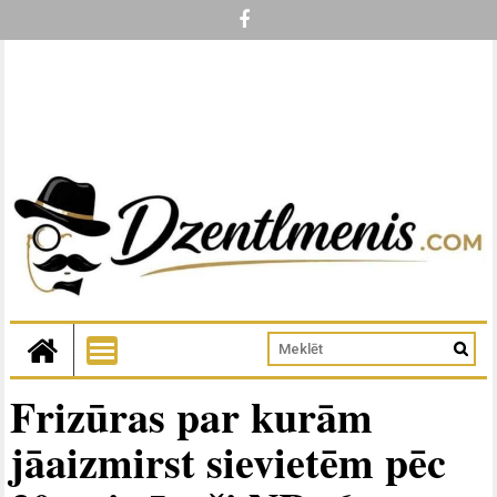
Frizūras par kurām
jāaizmirst sievietēm pēc