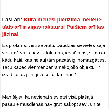
Lasi arī:
Kurā mēnesī piedzima meitene,
tāds arī ir viņas raksturs! Puišiem arī tas
jāzina!
Es protams, visu saprotu. Daudzas sievietes šajā
vecumā vairs nav tik lokanas, iespējams, slimo ar
kādu kaiti, kas neļauj tām patstāvīgi nomazgāties.
Taču kāpēc vienmēr par “smakojošo objektu” ir
izrādījušās pilnīgi veselas tantiņas?
Man šķiet, ka nevienai sievietei visā plašajā
pasaulē mūsdienās nav grūti sakopt sevi, un te