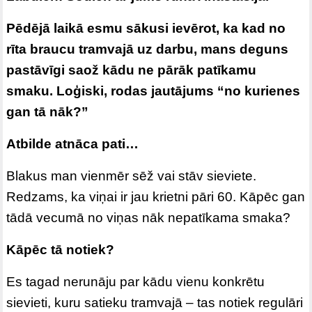
Pēdējā laikā esmu sākusi ievērot, ka kad no
rīta braucu tramvajā uz darbu, mans deguns
pastāvīgi saož kādu ne pārāk patīkamu
smaku. Loģiski, rodas jautājums “no kurienes
gan tā nāk?”
Atbilde atnāca pati…
Blakus man vienmēr sēž vai stāv sieviete.
Redzams, ka viņai ir jau krietni pāri 60. Kāpēc gan
tādā vecumā no viņas nāk nepatīkama smaka?
Kāpēc tā notiek?
Es tagad nerunāju par kādu vienu konkrētu
sievieti, kuru satieku tramvajā – tas notiek regulāri