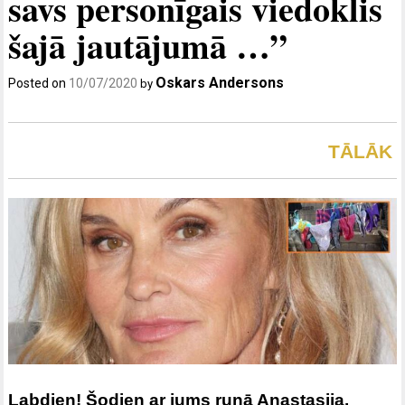
savs personīgais viedoklis
šajā jautājumā …”
Oskars Andersons
Posted on
10/07/2020
by
TĀLĀK
Labdien! Šodien ar jums runā Anastasija.