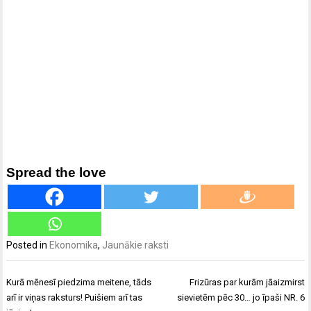
Spread the love
Posted in
Ekonomika
,
Jaunākie raksti
Ziņu
Kurā mēnesī piedzima meitene, tāds
Frizūras par kurām jāaizmirst
izvēlne
arī ir viņas raksturs! Puišiem arī tas
sievietēm pēc 30… jo īpaši NR. 6