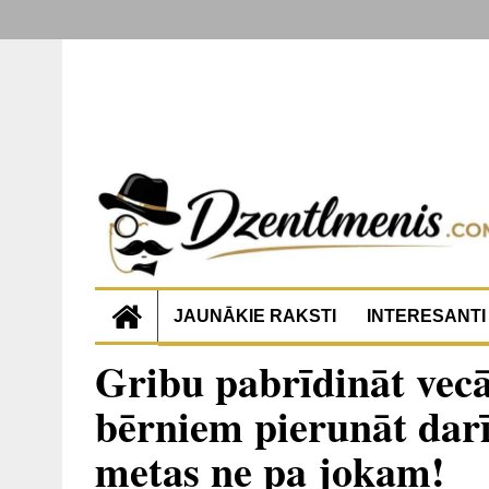
JAUNĀKIE RAKSTI
INTERESANTI
Gribu pabrīdināt vecā
bērniem pierunāt darī
metas ne pa jokam!