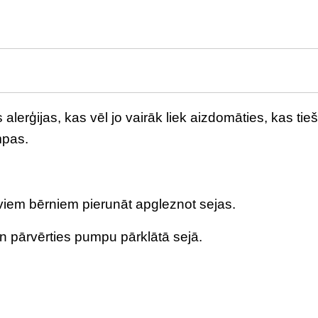
lerģijas, kas vēl jo vairāk liek aizdomāties, kas tieš
mpas.
aviem bērniem pierunāt apgleznot sejas.
n pārvērties pumpu pārklātā sejā.