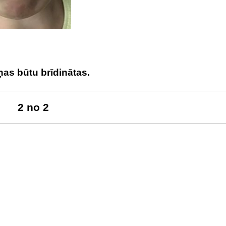
iņas būtu brīdinātas.
2 no 2