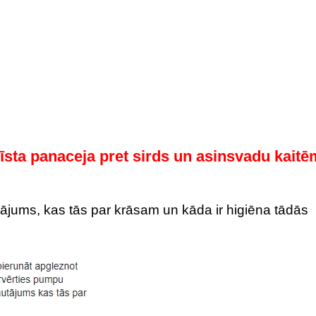
īsta panaceja pret sirds un asinsvadu kaitē
utājums, kas tās par krāsam un kāda ir higiēna tādās