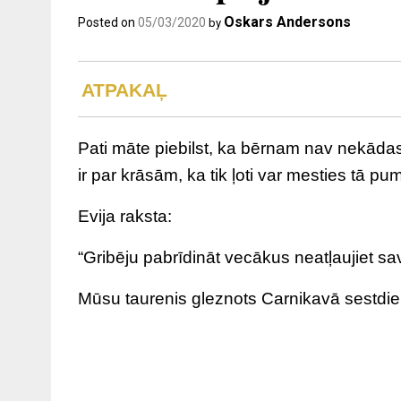
Oskars Andersons
Posted on
05/03/2020
by
ATPAKAĻ
Pati māte piebilst, ka bērnam nav nekādas a
ir par krāsām, ka tik ļoti var mesties tā pu
Evija raksta:
“Gribēju pabrīdināt vecākus neatļaujiet s
Mūsu taurenis gleznots Carnikavā sestdie