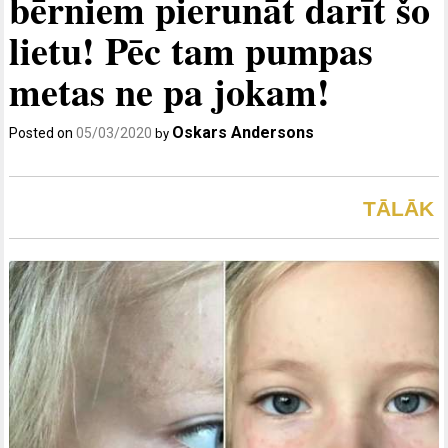
bērniem pierunāt darīt šo
lietu! Pēc tam pumpas
metas ne pa jokam!
Oskars Andersons
Posted on
05/03/2020
by
TĀLĀK