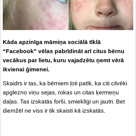
Kāda apzinīga māmiņa sociālā tīklā
“Facebook” vēlas pabrīdināt arī citus bērnu
vecākus par lietu, kuru vajadzētu ņemt vērā
ikvienai ģimenei.
Skaidrs ir tas, ka bērniem ļoti patīk, ka citi cilvēki
apglezno viņu sejas, rokas un citas ķermeņu
daļas. Tas izskatās forši, smieklīgi un jautri. Bet
diemžēl ne viss ir tik skaisti kā izskatās.