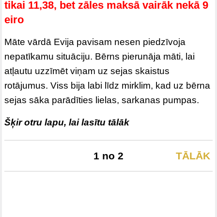
tikai 11,38, bet zāles maksā vairāk nekā 9
eiro
Māte vārdā Evija pavisam nesen piedzīvoja
nepatīkamu situāciju. Bērns pierunāja māti, lai
atļautu uzzīmēt viņam uz sejas skaistus
rotājumus. Viss bija labi līdz mirklim, kad uz bērna
sejas sāka parādīties lielas, sarkanas pumpas.
Šķir otru lapu, lai lasītu tālāk
1 no 2
TĀLĀK