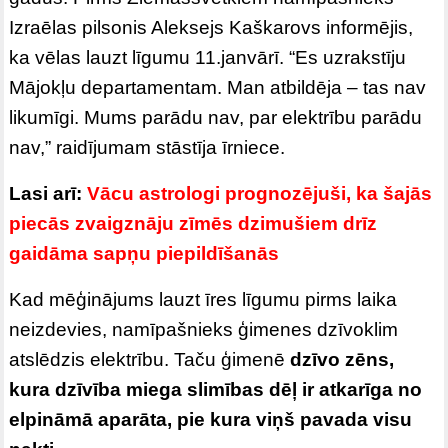
Izraēlas pilsonis Aleksejs Kaškarovs informējis,
ka vēlas lauzt līgumu 11.janvārī. “Es uzrakstīju
Mājokļu departamentam. Man atbildēja – tas nav
likumīgi. Mums parādu nav, par elektrību parādu
nav,” raidījumam stāstīja īrniece.
Lasi arī:
Vācu astrologi prognozējuši, ka šajās
piecās zvaigznāju zīmēs dzimušiem drīz
gaidāma sapņu piepildīšanās
Kad mēģinājums lauzt īres līgumu pirms laika
neizdevies, namīpašnieks ģimenes dzīvoklim
atslēdzis elektrību. Taču ģimenē
dzīvo zēns,
kura dzīvība miega slimības dēļ ir atkarīga no
elpināmā aparāta, pie kura viņš pavada visu