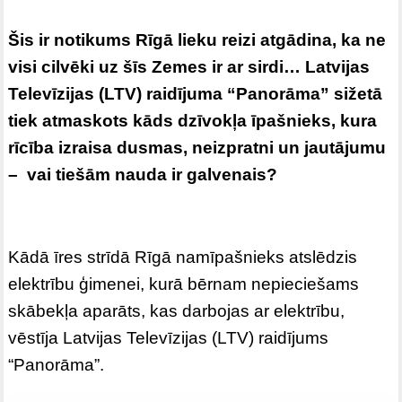
Šis ir notikums Rīgā lieku reizi atgādina, ka ne
visi cilvēki uz šīs Zemes ir ar sirdi… Latvijas
Televīzijas (LTV) raidījuma “Panorāma” sižetā
tiek atmaskots kāds dzīvokļa īpašnieks, kura
rīcība izraisa dusmas, neizpratni un jautājumu
– vai tiešām nauda ir galvenais?
Kādā īres strīdā Rīgā namīpašnieks atslēdzis
elektrību ģimenei, kurā bērnam nepieciešams
skābekļa aparāts, kas darbojas ar elektrību,
vēstīja Latvijas Televīzijas (LTV) raidījums
“Panorāma”.