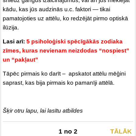
sniedz garīgus izaicinājumus, vai arī jūs meklējat
kādu, kas jūs audzinās u.c. faktori — tikai
pamatojoties uz attēlu, ko redzējāt pirmo optiskā
ilūzija.
Lasi arī:
5 psiholoģiski spēcīgākās zodiaka
zīmes, kuras nevienam neizdodas “nospiest”
un “pakļaut”
Tāpēc pirmais ko darīt – apskatot attēlu mēģini
saprast, kas bija pirmais ko pamanīji attēlā.
Šķir otru lapu, lai lasītu atbildes
1 no 2
TĀLĀK