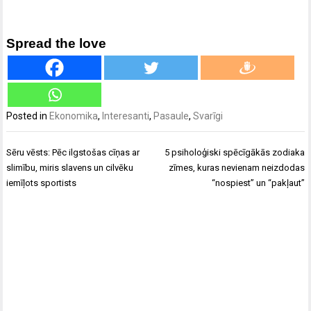
Spread the love
Posted in
Ekonomika
,
Interesanti
,
Pasaule
,
Svarīgi
Ziņu
Sēru vēsts: Pēc ilgstošas cīņas ar
5 psiholoģiski spēcīgākās zodiaka
izvēlne
slimību, miris slavens un cilvēku
zīmes, kuras nevienam neizdodas
iemīļots sportists
“nospiest” un “pakļaut”