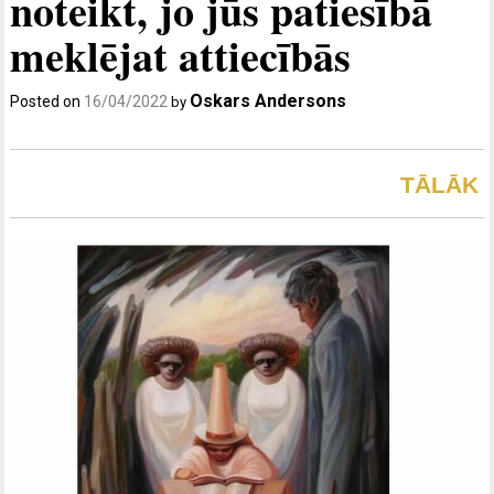
noteikt, jo jūs patiesībā
meklējat attiecībās
Oskars Andersons
Posted on
16/04/2022
by
TĀLĀK