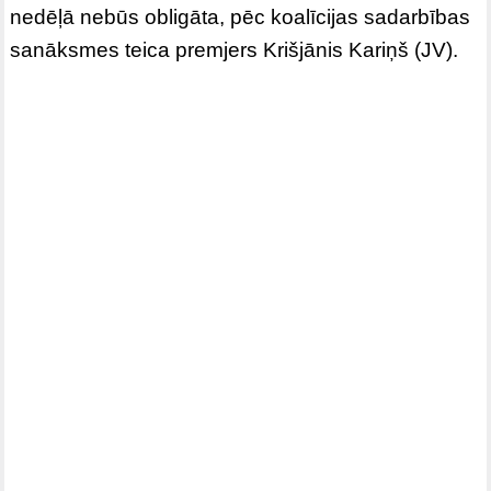
nedēļā nebūs obligāta, pēc koalīcijas sadarbības
sanāksmes teica premjers Krišjānis Kariņš (JV).