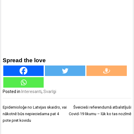
Spread the love
Posted in
Interesanti
,
Svarīgi
Ziņu
Epidemioloģe no Latvijas skaidro, vai
Šveicieši referendumā atbalstījuši
izvēlne
nākotnē būs nepieciešama pat 4
Covid-19 likumu – lūk ko tas nozīmē
pote pret kovidu