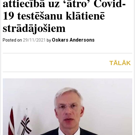
attiecībā uz ‘ātro’ Covid-
19 testēšanu klātienē
strādājošiem
Oskars Andersons
Posted on
29/11/2021
by
TĀLĀK