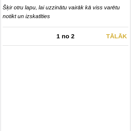
Šķir otru lapu, lai uzzinātu vairāk kā viss varētu
notikt un izskatīties
1 no 2
TĀLĀK