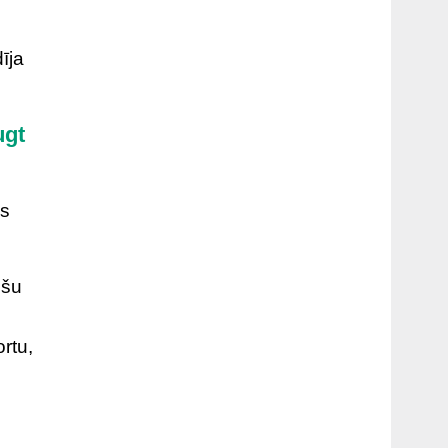
īja
ugt
as
ošu
rtu,