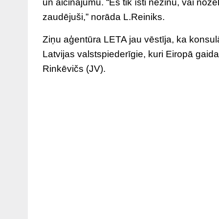
un aicinājumu. “Es tik īsti nezinu, vai nožē
zaudējuši,” norāda L.Reiniks.
Ziņu aģentūra LETA jau vēstīja, ka konsulār
Latvijas valstspiederīgie, kuri Eiropā gaida
Rinkēvičs (JV).