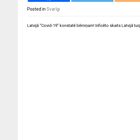
Posted in
Svarīgi
Ziņu
Latvijā “Covid-19” konstatē bērniņam! Inficēto skaits Latvijā tu
izvēlne