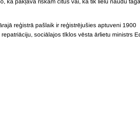
lo, ka pakļāva riskam citus vai, ka tik lielu naudu tag
ajā reģistrā pašlaik ir reģistrējušies aptuveni 1900
 repatriāciju, sociālajos tīklos vēsta ārlietu ministrs 