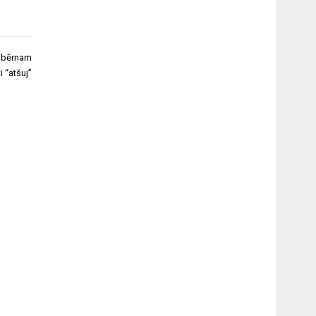
m bērnam
i “atšuj”