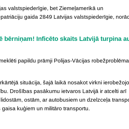
ijas valstspiederīgie, bet Ziemeļamerikā un
triāciju gaida 2849 Latvijas valstspiederīgie, norād
 bērniņam! Inficēto skaits Latvijā turpina a
 “meklēti papildu prāmji Polijas-Vācijas robežproblēm
ārkārtējā situācija, šajā laikā nosakot virkni ierobežoj
bu. Drošības pasākumu ietvaros Latvijā ir atcelti arī
 lidostām, ostām, ar autobusiem un dzelzceļa transpo
gaisa kuģiem un militāro transportu.