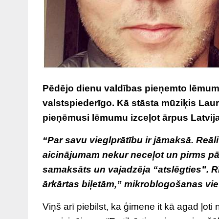
Pēdējo dienu valdības pieņemto lēmumu 
valstspiederīgo. Kā stāsta mūziķis Lauri
pieņēmusi lēmumu izceļot ārpus Latvija
“Par savu vieglprātību ir jāmaksā. Reāl
aicinājumam nekur neceļot un pirms pār
samaksāts un vajadzēja “atslēgties”. Rīt
ārkārtas biļetām,” mikroblogošanas viet
Viņš arī piebilst, ka ģimene it kā agad ļoti