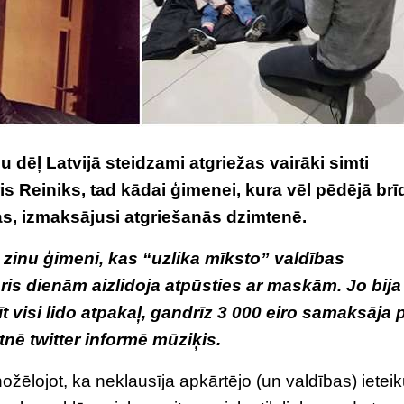
dēļ Latvijā steidzami atgriežas vairāki simti
s Reiniks, tad kādai ģimenei, kura vēl pēdējā brī
s, izmaksājusi atgriešanās dzimtenē.
i zinu ģimeni, kas “uzlika mīksto” valdības
is dienām aizlidoja atpūsties ar maskām. Jo bija
 visi lido atpakaļ, gandrīz 3 000 eiro samaksāja 
nē twitter informē mūziķis.
 nožēlojot, ka neklausīja apkārtējo (un valdības) iete