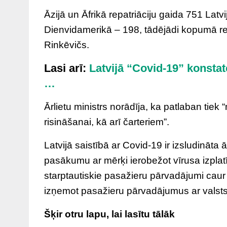
Āzijā un Āfrikā repatriāciju gaida 751 Latv
Dienvidamerikā – 198, tādējādi kopumā repa
Rinkēvičs.
Lasi arī:
Latvijā “Covid-19” konstatē
…
Ārlietu ministrs norādīja, ka patlaban tiek
risināšanai, kā arī čarteriem”.
Latvijā saistībā ar Covid-19 ir izsludināta 
pasākumu ar mērķi ierobežot vīrusa izplatī
starptautiskie pasažieru pārvadājumi caur
izņemot pasažieru pārvadājumus ar valsts 
Šķir otru lapu, lai lasītu tālāk