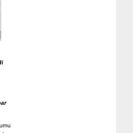
dī
par
ikumu