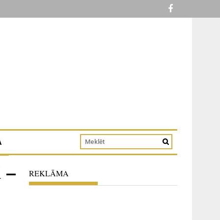
A
 –
REKLĀMA