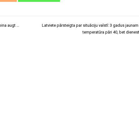
rpina augt …
Latviete pārsteigta par situāciju valstī: 3 gadus jauna
temperatūra pāri 40, bet dienest