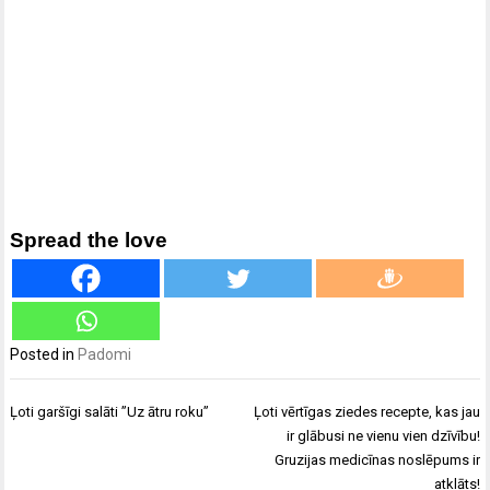
Spread the love
Posted in
Padomi
Ziņu
Ļoti garšīgi salāti ”Uz ātru roku”
Ļoti vērtīgas ziedes recepte, kas jau
izvēlne
ir glābusi ne vienu vien dzīvību!
Gruzijas medicīnas noslēpums ir
atklāts!