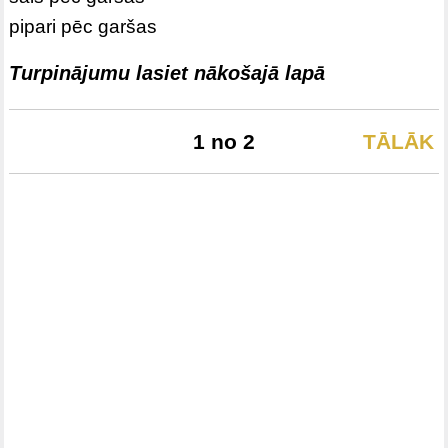
pipari pēc garšas
Turpinājumu lasiet nākošajā lapā
1 no 2
TĀLĀK