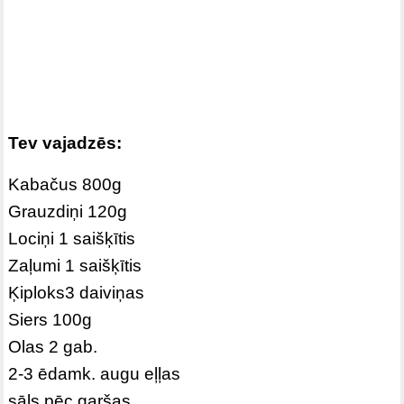
Tev vajadzēs:
Kabačus 800g
Grauzdiņi 120g
Lociņi 1 saišķītis
Zaļumi 1 saišķītis
Ķiploks3 daiviņas
Siers 100g
Olas 2 gab.
2-3 ēdamk. augu eļļas
sāls pēc garšas