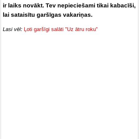
ir laiks novākt. Tev nepieciešami tikai kabacīši,
lai sataisītu garšīgas vakariņas.
Lasi vēl:
Ļoti garšīgi salāti ”Uz ātru roku”