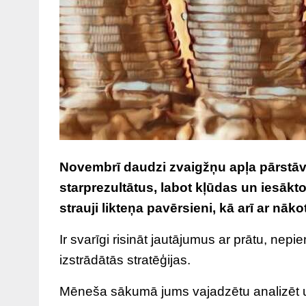
Novembrī daudzi zvaigžņu apļa pārstāv
starprezultātus, labot kļūdas un iesākt
strauji likteņa pavērsieni, kā arī ar nāk
Ir svarīgi risināt jautājumus ar prātu, ne
izstrādātās stratēģijas.
Mēneša sākumā jums vajadzētu analizēt u