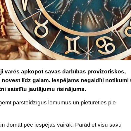
ji varēs apkopot savas darbības provizoriskos,
o novest līdz galam. Iespējams negaidīti notikumi
otni saistītu jautājumu risinājums.
pieņemt pārsteidzīgus lēmumus un pieturēties pie
n domāt pēc iespējas vairāk. Parādiet visu savu