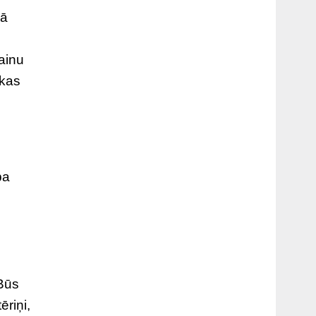
jā
ainu
ākas
ba
 Būs
ēriņi,