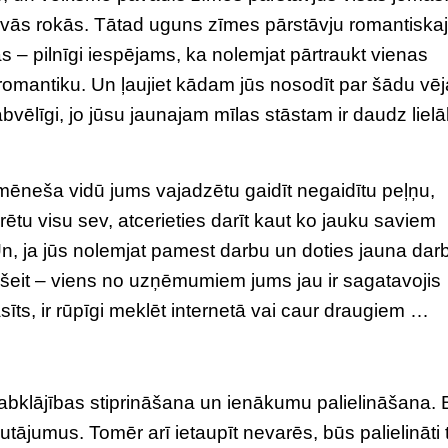
avās rokās. Tātad uguns zīmes pārstāvju romantiska
s – pilnīgi iespējams, ka nolemjat pārtraukt vienas
 romantiku. Un ļaujiet kādam jūs nosodīt par šādu vēj
bvēlīgi, jo jūsu jaunajam mīlas stāstam ir daudz liel
 mēneša vidū jums vajadzētu gaidīt negaidītu peļņu,
ērētu visu sev, atcerieties darīt kaut ko jauku saviem
 Un, ja jūs nolemjat pamest darbu un doties jauna dar
ī šeit – viens no uzņēmumiem jums jau ir sagatavojis
sīts, ir rūpīgi meklēt internetā vai caur draugiem …
abklājības stiprināšana un ienākumu palielināšana.
tājumus. Tomēr arī ietaupīt nevarēs, būs palielināti t