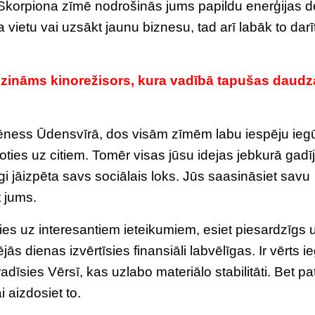
korpiona zīmē nodrošinās jums papildu enerģijas d
a vietu vai uzsākt jaunu biznesu, tad arī labāk to darīt
i zināms kinorežisors, kura vadībā tapušas daud
ness Ūdensvīrā, dos visām zīmēm labu iespēju ieg
oties uz citiem. Tomēr visas jūsu idejas jebkurā gad
i jāizpēta savs sociālais loks. Jūs saasināsiet savu
t jums.
es uz interesantiem ieteikumiem, esiet piesardzīgs 
ās dienas izvērtīsies finansiāli labvēlīgas. Ir vērts ie
dīsies Vērsī, kas uzlabo materiālo stabilitāti. Bet pa
i aizdosiet to.