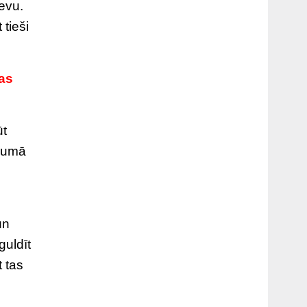
evu.
 tieši
zas
ūt
ījumā
un
guldīt
t tas