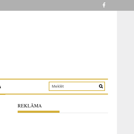
A
REKLĀMA