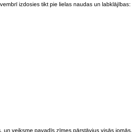
embrī izdosies tikt pie lielas naudas un labklājības:
s, un veiksme pavadīs zīmes pārstāvjus visās jomās