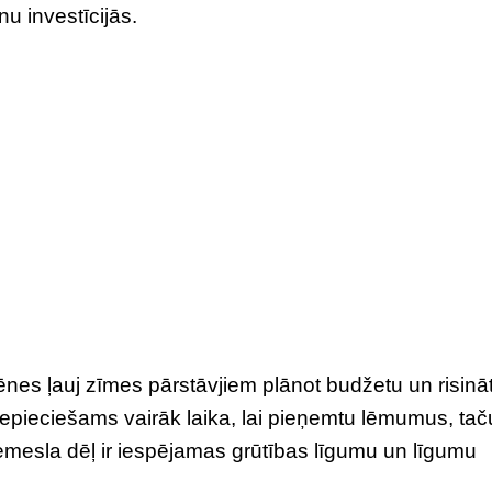
u investīcijās.
nes ļauj zīmes pārstāvjiem plānot budžetu un risinā
epieciešams vairāk laika, lai pieņemtu lēmumus, tač
iemesla dēļ ir iespējamas grūtības līgumu un līgumu