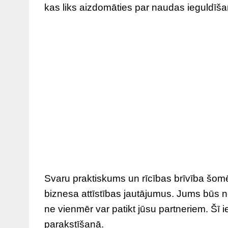
kas liks aizdomāties par naudas ieguldīšan
Svaru praktiskums un rīcības brīvība šomē
biznesa attīstības jautājumus. Jums būs n
ne vienmēr var patikt jūsu partneriem. Šī 
parakstīšanā.