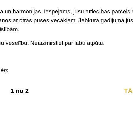
ra un harmonijas. Iespējams, jūsu attiecības pārcelsi
šanos ar otrās puses vecākiem. Jebkurā gadījumā jū
islībām.
su veselību. Neaizmirstiet par labu atpūtu.
īmēm
1 no 2
TĀ