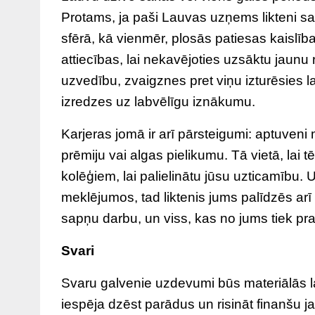
Protams, ja paši Lauvas uzņems likteni s
sfērā, kā vienmēr, plosās patiesas kaislība
attiecības, lai nekavējoties uzsāktu jaunu
uzvedību, zvaigznes pret viņu izturēsies la
izredzes uz labvēlīgu iznākumu.
Karjeras jomā ir arī pārsteigumi: aptuveni
prēmiju vai algas pielikumu. Tā vietā, lai t
kolēģiem, lai palielinātu jūsu uzticamību.
meklējumos, tad liktenis jums palīdzēs ar
sapņu darbu, un viss, kas no jums tiek pra
Svari
Svaru galvenie uzdevumi būs materiālās l
iespēja dzēst parādus un risināt finanšu jau