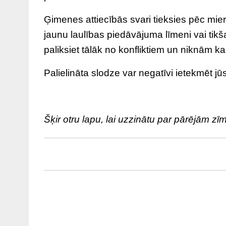
Ģimenes attiecībās svari tieksies pēc mie
jaunu laulības piedāvājuma līmeni vai tik
paliksiet tālāk no konfliktiem un niknām ka
Palielināta slodze var negatīvi ietekmēt jū
Šķir otru lapu, lai uzzinātu par pārējām z