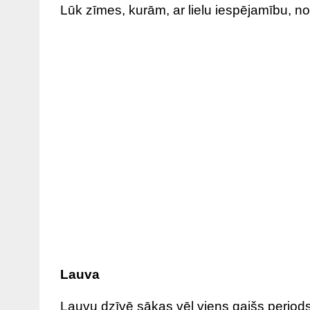
Lūk zīmes, kurām, ar lielu iespējamību, nov
Lauva
Lauvu dzīvē sākas vēl viens gaišs period