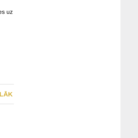
es uz
s
LĀK