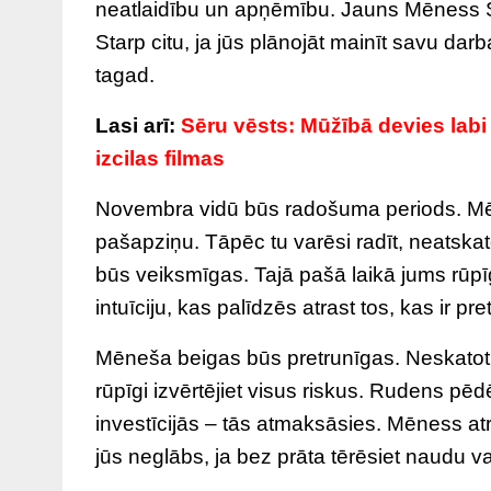
neatlaidību un apņēmību. Jauns Mēness S
Starp citu, ja jūs plānojāt mainīt savu darb
tagad.
Lasi arī:
Sēru vēsts: Mūžībā devies lab
izcilas filmas
Novembra vidū būs radošuma periods. Mē
pašapziņu. Tāpēc tu varēsi radīt, neatskat
būs veiksmīgas. Tajā pašā laikā jums rūpīg
intuīciju, kas palīdzēs atrast tos, kas ir pre
Mēneša beigas būs pretrunīgas. Neskatoti
rūpīgi izvērtējiet visus riskus. Rudens pēdēj
investīcijās – tās atmaksāsies. Mēness atra
jūs neglābs, ja bez prāta tērēsiet naudu va