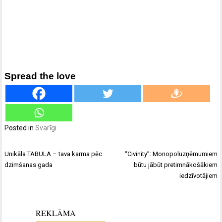
Spread the love
Posted in
Svarīgi
Ziņu
Unikāla TABULA – tava karma pēc
“Civinity”: Monopoluzņēmumiem
izvēlne
dzimšanas gada
būtu jābūt pretimnākošākiem
iedzīvotājiem
REKLĀMA