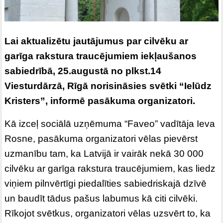
Lai aktualizētu jautājumus par cilvēku ar
garīga rakstura traucējumiem iekļaušanos
sabiedrībā, 25.augustā no plkst.14
Viesturdārzā, Rīgā norisināsies svētki “Ielūdz
Kristers”, informē pasākuma organizatori.
Kā izceļ sociālā uzņēmuma “Faveo” vadītāja Ieva
Rosne, pasākuma organizatori vēlas pievērst
uzmanību tam, ka Latvijā ir vairāk nekā 30 000
cilvēku ar garīga rakstura traucējumiem, kas liedz
viņiem pilnvērtīgi piedalīties sabiedriskajā dzīvē
un baudīt tādus pašus labumus kā citi cilvēki.
Rīkojot svētkus, organizatori vēlas uzsvērt to, ka