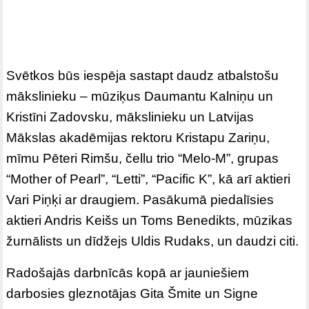
Svētkos būs iespēja sastapt daudz atbalstošu
mākslinieku – mūziķus Daumantu Kalniņu un
Kristīni Zadovsku, mākslinieku un Latvijas
Mākslas akadēmijas rektoru Kristapu Zariņu,
mīmu Pēteri Rimšu, čellu trio “Melo-M”, grupas
“Mother of Pearl”, “Letti”, “Pacific K”, kā arī aktieri
Vari Piņķi ar draugiem. Pasākumā piedalīsies
aktieri Andris Keišs un Toms Benedikts, mūzikas
žurnālists un dīdžejs Uldis Rudaks, un daudzi citi.
Radošajās darbnīcās kopā ar jauniešiem
darbosies gleznotājas Gita Šmite un Signe