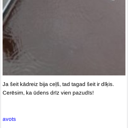
Ja šeit kādreiz bija ceļš, tad tagad šeit ir dīķis.
Cerēsim, ka ūdens drīz vien pazudīs!
avots