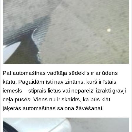
Pat automašīnas vadītāja sēdeklis ir ar ūdens
kārtu. Pagaidām īsti nav zināms, kurš ir īstais
iemesls – stiprais lietus vai nepareizi izrakti grāvji
ceļa pusēs. Viens nu ir skaidrs, ka būs klāt
jāķerās automašīnas salona žāvēšanai.