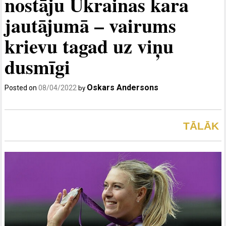
nostāju Ukrainas kara
jautājumā – vairums
krievu tagad uz viņu
dusmīgi
Oskars Andersons
Posted on
08/04/2022
by
TĀLĀK