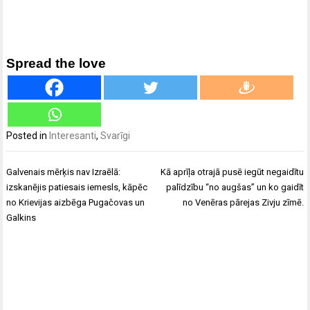
Spread the love
Posted in
Interesanti
,
Svarīgi
Ziņu
Galvenais mērķis nav Izraēlā:
Kā aprīļa otrajā pusē iegūt negaidītu
izvēlne
izskanējis patiesais iemesls, kāpēc
palīdzību “no augšas” un ko gaidīt
no Krievijas aizbēga Pugačovas un
no Venēras pārejas Zivju zīmē.
Galkins