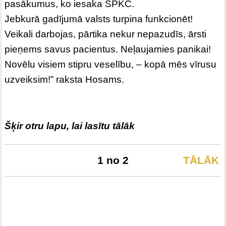
pasākumus, ko iesaka SPKC.
Jebkurā gadījumā valsts turpina funkcionēt!
Veikali darbojas, pārtika nekur nepazudīs, ārsti
pieņems savus pacientus. Neļaujamies panikai!
Novēlu visiem stipru veselību, – kopā mēs vīrusu
uzveiksim!” raksta Hosams.
Šķir otru lapu, lai lasītu tālāk
1 no 2
TĀLĀK