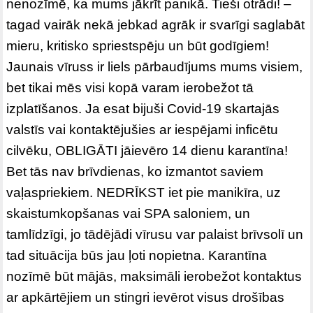
nenozīmē, ka mums jākrīt panikā. Tieši otrādi! –
tagad vairāk nekā jebkad agrāk ir svarīgi saglabāt
mieru, kritisko spriestspēju un būt godīgiem!
Jaunais vīruss ir liels pārbaudījums mums visiem,
bet tikai mēs visi kopā varam ierobežot tā
izplatīšanos. Ja esat bijuši Covid-19 skartajās
valstīs vai kontaktējušies ar iespējami inficētu
cilvēku, OBLIGĀTI jāievēro 14 dienu karantīna!
Bet tās nav brīvdienas, ko izmantot saviem
vaļaspriekiem. NEDRĪKST iet pie manikīra, uz
skaistumkopšanas vai SPA saloniem, un
tamlīdzīgi, jo tādējādi vīrusu var palaist brīvsolī un
tad situācija būs jau ļoti nopietna. Karantīna
nozīmē būt mājās, maksimāli ierobežot kontaktus
ar apkārtējiem un stingri ievērot visus drošības