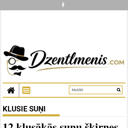
KLUSIE SUŅI
12 klusākās suņu šķirnes,