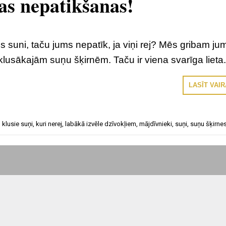
as nepatikšanas!
es suni, taču jums nepatīk, ja viņi rej? Mēs gribam ju
sklusākajām suņu šķirnēm. Taču ir viena svarīga lieta
LASĪT VAI
,
klusie suņi
,
kuri nerej
,
labākā izvēle dzīvokļiem
,
mājdīvnieki
,
suņi
,
suņu šķirne