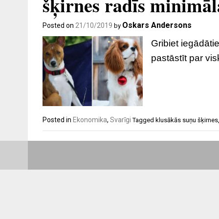
šķirnes radīs minimāl
Oskars Andersons
Posted on
21/10/2019
by
Gribiet iegādāti
pastāstīt par vi
Posted in
Ekonomika
,
Svarīgi
Tagged
klusākās suņu šķirnes