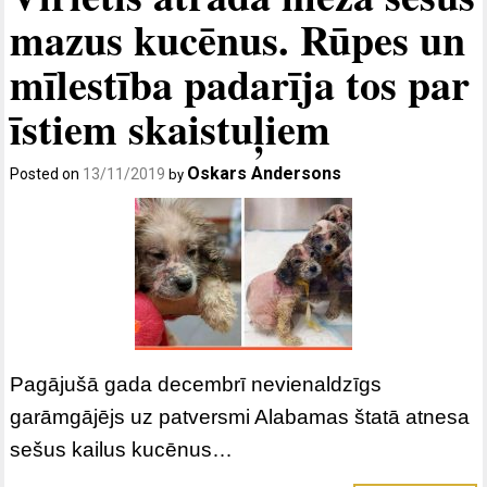
mazus kucēnus. Rūpes un
mīlestība padarīja tos par
īstiem skaistuļiem
Oskars Andersons
Posted on
13/11/2019
by
Pagājušā gada decembrī nevienaldzīgs
garāmgājējs uz patversmi Alabamas štatā atnesa
sešus kailus kucēnus…