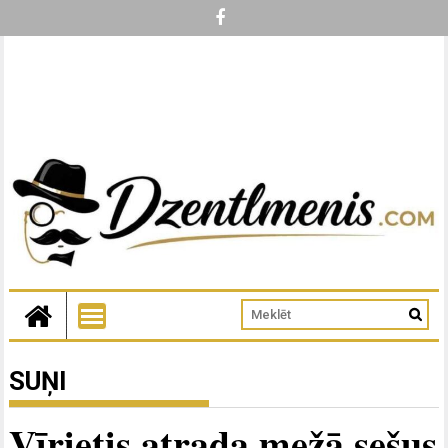
SUŅI
Vīrietis atrada mežā sešus