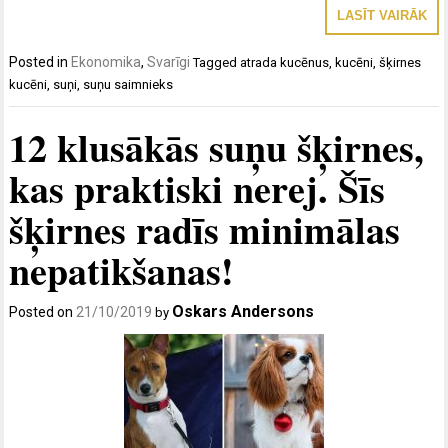
LASĪT VAIRĀK
Posted in
Ekonomika
,
Svarīgi
Tagged
atrada kucēnus
,
kucēni
,
šķirnes
kucēni
,
suņi
,
suņu saimnieks
12 klusākās suņu šķirnes,
kas praktiski nerej. Šīs
šķirnes radīs minimālas
nepatikšanas!
Oskars Andersons
Posted on
21/10/2019
by