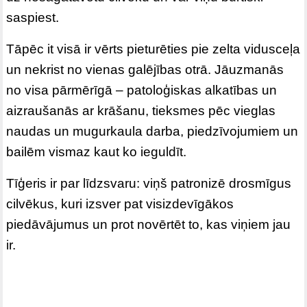
saspiest.
Tāpēc it visā ir vērts pieturēties pie zelta vidusceļa
un nekrist no vienas galējības otrā. Jāuzmanās
no visa pārmērīgā – patoloģiskas alkatības un
aizraušanās ar krāšanu, tieksmes pēc vieglas
naudas un mugurkaula darba, piedzīvojumiem un
bailēm vismaz kaut ko ieguldīt.
Tīģeris ir par līdzsvaru: viņš patronizē drosmīgus
cilvēkus, kuri izsver pat visizdevīgākos
piedāvājumus un prot novērtēt to, kas viņiem jau
ir.