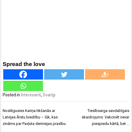
Spread the love
Posted in
Interesanti
,
Svarīgi
Ziņu
Noslēgusies Kariņa tikšanās ar
Tiesībsarga savdabīgais
izvēlne
Latvijas Ārstu biedrību – lūk, kas
skaidrojums: Vakcinēt nevar
zināms par Pavļuta demisijas prasību
piespiedu kārtā, bet …