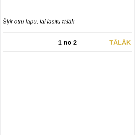
Šķir otru lapu, lai lasītu tālāk
1 no 2
TĀLĀK