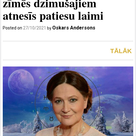
zīmēs dzimušajiem
atnesīs patiesu laimi
Oskars Andersons
Posted on
27/10/2021
by
TĀLĀK