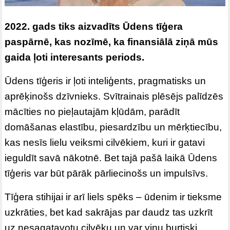
2022. gads tiks aizvadīts Ūdens tīģera
paspārnē, kas nozīmē, ka finansiālā ziņā mūs
gaida ļoti interesants periods.
Ūdens tīģeris ir ļoti inteliģents, pragmatisks un
aprēķinošs dzīvnieks. Svītrainais plēsējs palīdzēs
mācīties no pieļautajām kļūdām, parādīt
domāšanas elastību, piesardzību un mērķtiecību,
kas nesīs lielu veiksmi cilvēkiem, kuri ir gatavi
ieguldīt savā nākotnē. Bet tajā pašā laikā Ūdens
tīģeris var būt pārāk pārliecinošs un impulsīvs.
Tīģera stihijai ir arī liels spēks – ūdenim ir tieksme
uzkrāties, bet kad sakrājas par daudz tas uzkrīt
uz nesagatavotu cilvēku un var viņu burtiski