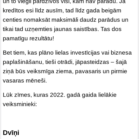
un to viegli pārdzīvos visi, kam nav parādu. Ja
kredītos esi līdz ausīm, tad līdz gada beigām
centies nomaksāt maksimāli daudz parādus un
tikai tad uzņemties jaunas saistības. Tas dos
pamatīgu rezultātu!
Bet tiem, kas plāno lielas investīcijas vai biznesa
paplašināšanu, tieši otrādi, jāpasteidzas – šajā
ziņā būs veiksmīga ziema, pavasaris un pirmie
vasaras mēneši.
Lūk zīmes, kuras 2022. gadā gaida lielākie
veiksminieki:
Dvīņi