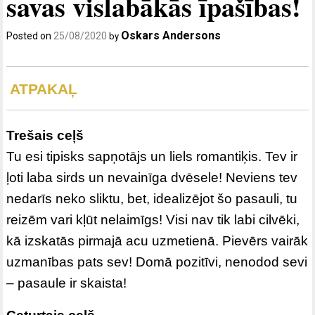
savas vislabākās īpašības!
Oskars Andersons
Posted on
25/08/2020
by
ATPAKAĻ
Trešais ceļš
Tu esi tipisks sapņotājs un liels romantiķis. Tev ir
ļoti laba sirds un nevainīga dvēsele! Neviens tev
nedarīs neko sliktu, bet, idealizējot šo pasauli, tu
reizēm vari kļūt nelaimīgs! Visi nav tik labi cilvēki,
kā izskatās pirmajā acu uzmetienā. Pievērs vairāk
uzmanības pats sev! Domā pozitīvi, nenodod sevi
– pasaule ir skaista!