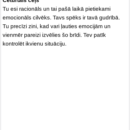
Ceturtais ceļš
Tu esi racionāls un tai pašā laikā pietiekami
emocionāls cilvēks. Tavs spēks ir tavā gudrībā.
Tu precīzi zini, kad vari ļauties emocijām un
vienmēr pareizi izvēlies šo brīdi. Tev patīk
kontrolēt ikvienu situāciju.