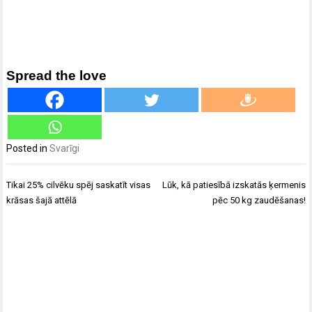
Spread the love
Posted in
Svarīgi
Ziņu
Tikai 25% cilvēku spēj saskatīt visas
Lūk, kā patiesībā izskatās ķermenis
izvēlne
krāsas šajā attēlā
pēc 50 kg zaudēšanas!