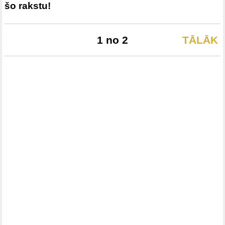
šo rakstu!
1 no 2
TĀLĀK