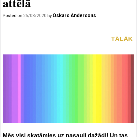
attēlā
Oskars Andersons
Posted on
25/08/2020
by
TĀLĀK
Mēs visi skatāmies uz pasauli dažādi! Un tas