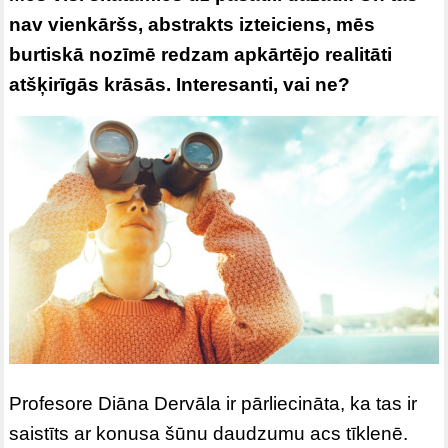
nav vienkāršs, abstrakts izteiciens, mēs
burtiskā nozīmē redzam apkārtējo realitāti
atšķirīgās krāsās. Interesanti, vai ne?
Profesore Diāna Dervāla ir pārliecināta, ka tas ir
saistīts ar konusa šūnu daudzumu acs tīklenē.