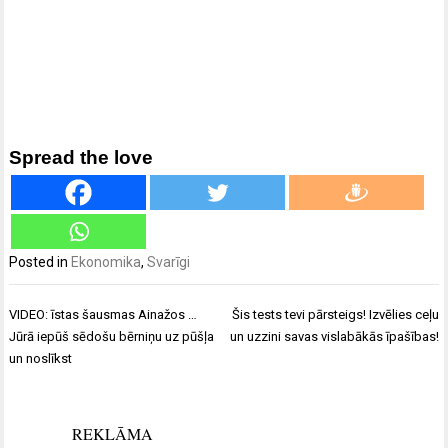
Spread the love
Posted in
Ekonomika
,
Svarīgi
Ziņu
VIDEO: īstas šausmas Ainažos …
Šis tests tevi pārsteigs! Izvēlies ceļu
izvēlne
Jūrā iepūš sēdošu bērniņu uz pūšļa
un uzzini savas vislabākās īpašības!
un noslīkst
REKLĀMA