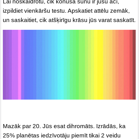
Lai noskaidrotu, cik konusa šūnu ir jūsu acī,
izpildiet vienkāršu testu. Apskatiet attēlu zemāk,
un saskaitiet, cik atšķirīgu krāsu jūs varat saskatīt.
Mazāk par 20. Jūs esat dihromāts. Izrādās, ka
25% planētas iedzīvotāju piemīt tikai 2 veidu