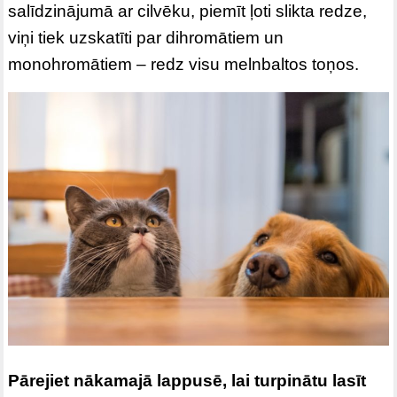
salīdzinājumā ar cilvēku, piemīt ļoti slikta redze,
viņi tiek uzskatīti par dihromātiem un
monohromātiem – redz visu melnbaltos toņos.
Pārejiet nākamajā lappusē, lai turpinātu lasīt