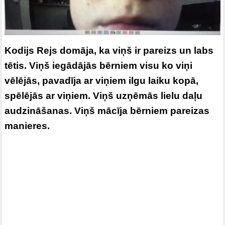
Kodijs Rejs domāja, ka viņš ir pareizs un labs
tētis. Viņš iegādājās bērniem visu ko viņi
vēlējās, pavadīja ar viņiem ilgu laiku kopā,
spēlējās ar viņiem. Viņš uzņēmās lielu daļu
audzināšanas. Viņš mācīja bērniem pareizas
manieres.