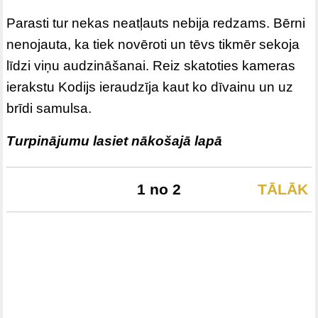
Parasti tur nekas neatļauts nebija redzams. Bērni
nenojauta, ka tiek novēroti un tēvs tikmēr sekoja
līdzi viņu audzināšanai. Reiz skatoties kameras
ierakstu Kodijs ieraudzīja kaut ko dīvainu un uz
brīdi samulsa.
Turpinājumu lasiet nākošajā lapā
1 no 2
TĀLĀK