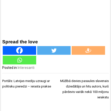
Spread the love
Posted in
Interesanti
Ziņu
Portāls: Latvijas mediju uzraugi ar
Mūžībā devies pasaules slavenais
izvēlne
politisku pieredzi – ierasta prakse
dziedātājs un hitu autors, kurš
pārdevis vairāk nekā 100 miljonu
ierakstu