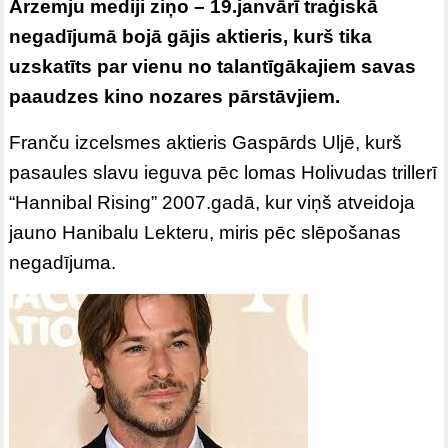
Ārzemju mediji ziņo – 19.janvārī traģiskā
negadījumā bojā gājis aktieris, kurš tika
uzskatīts par vienu no talantīgākajiem savas
paaudzes kino nozares pārstāvjiem.
Franču izcelsmes aktieris Gaspārds Uljē, kurš
pasaules slavu ieguva pēc lomas Holivudas trillerī
“Hannibal Rising” 2007.gadā, kur viņš atveidoja
jauno Hanibalu Lekteru, miris pēc slēpošanas
negadījuma.