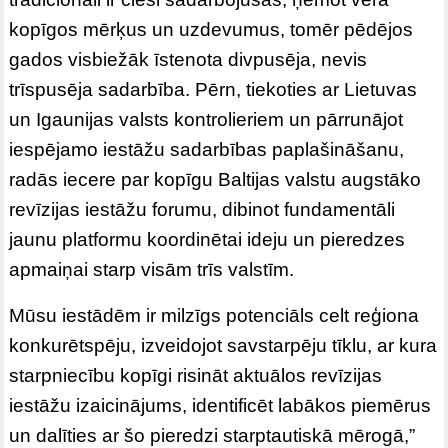
kopīgos mērķus un uzdevumus, tomēr pēdējos
gados visbiežāk īstenota divpusēja, nevis
trīspusēja sadarbība. Pērn, tiekoties ar Lietuvas
un Igaunijas valsts kontrolieriem un pārrunājot
iespējamo iestāžu sadarbības paplašināšanu,
radās iecere par kopīgu Baltijas valstu augstāko
revīzijas iestāžu forumu, dibinot fundamentāli
jaunu platformu koordinētai ideju un pieredzes
apmaiņai starp visām trīs valstīm.
Mūsu iestādēm ir milzīgs potenciāls celt reģiona
konkurētspēju, izveidojot savstarpēju tīklu, ar kura
starpniecību kopīgi risināt aktuālos revīzijas
iestāžu izaicinājums, identificēt labākos piemērus
un dalīties ar šo pieredzi starptautiskā mērogā,”