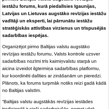
iestāžu forums, kurā piedalīsies Igaunijas,
Latvijas un Lietuvas augstāko revīzijas iestāžu
vadītāji un eksperti, lai pārrunātu iestāžu
stratēģiskās attīstības virzienus un trīspusējās
sadarbības iespējas.
Organizējot pirmo Baltijas valstu augstāko
revīzijas iestāžu forumu, Valsts kontrole uzsver
sadarbības nozīmi trīs kaimiņvalstu starpā un
aicina izveidot ilgtermiņa sadarbības platformu,
kur koordinēti dalīties ar zināšanām un pieredzi.
Plānots, ka forums turpmāk notiks reizi gadā kādā
no Baltijas valstīm.
“Baltijas valstu augstākās revīzijas iestādes
tradicionāli ir cieši sadarbojušās, ņemot vērā