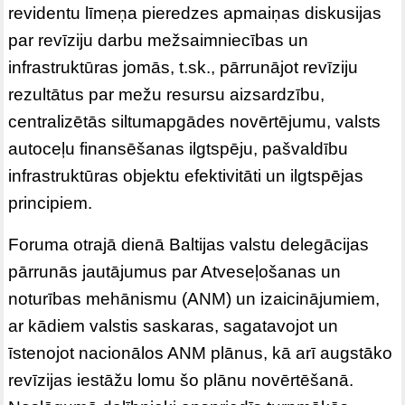
revidentu līmeņa pieredzes apmaiņas diskusijas
par revīziju darbu mežsaimniecības un
infrastruktūras jomās, t.sk., pārrunājot revīziju
rezultātus par mežu resursu aizsardzību,
centralizētās siltumapgādes novērtējumu, valsts
autoceļu finansēšanas ilgtspēju, pašvaldību
infrastruktūras objektu efektivitāti un ilgtspējas
principiem.
Foruma otrajā dienā Baltijas valstu delegācijas
pārrunās jautājumus par Atveseļošanas un
noturības mehānismu (ANM) un izaicinājumiem,
ar kādiem valstis saskaras, sagatavojot un
īstenojot nacionālos ANM plānus, kā arī augstāko
revīzijas iestāžu lomu šo plānu novērtēšanā.