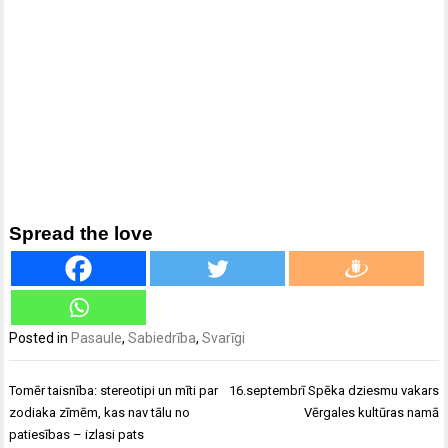
Spread the love
Posted in
Pasaule
,
Sabiedrība
,
Svarīgi
Ziņu
Tomēr taisnība: stereotipi un mīti par
16.septembrī Spēka dziesmu vakars
izvēlne
zodiaka zīmēm, kas nav tālu no
Vērgales kultūras namā
patiesības – izlasi pats