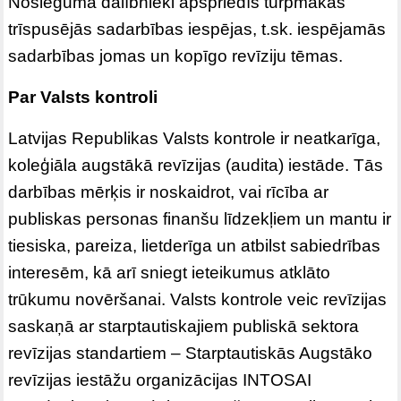
Noslēgumā dalībnieki apspriedīs turpmākās
trīspusējās sadarbības iespējas, t.sk. iespējamās
sadarbības jomas un kopīgo revīziju tēmas.
Par Valsts kontroli
Latvijas Republikas Valsts kontrole ir neatkarīga,
koleģiāla augstākā revīzijas (audita) iestāde. Tās
darbības mērķis ir noskaidrot, vai rīcība ar
publiskas personas finanšu līdzekļiem un mantu ir
tiesiska, pareiza, lietderīga un atbilst sabiedrības
interesēm, kā arī sniegt ieteikumus atklāto
trūkumu novēršanai. Valsts kontrole veic revīzijas
saskaņā ar starptautiskajiem publiskā sektora
revīzijas standartiem – Starptautiskās Augstāko
revīzijas iestāžu organizācijas INTOSAI