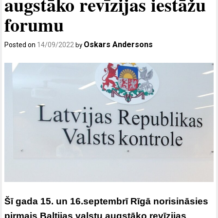
augstāko revīzijas iestāžu
forumu
Oskars Andersons
Posted on
14/09/2022
by
Šī gada 15. un 16.septembrī Rīgā norisināsies
pirmais Baltijas valstu augstāko revīzijas