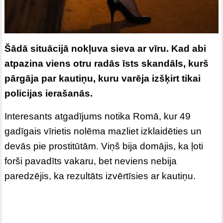
Šādā situācijā nokļuva sieva ar vīru. Kad abi
atpazina viens otru radās īsts skandāls, kurš
pārgāja par kautiņu, kuru varēja izšķirt tikai
policijas ierašanās.
Interesants atgadījums notika Romā, kur 49
gadīgais vīrietis nolēma mazliet izklaidēties un
devās pie prostitūtām. Viņš bija domājis, ka ļoti
forši pavadīts vakaru, bet neviens nebija
paredzējis, ka rezultāts izvērtīsies ar kautiņu.