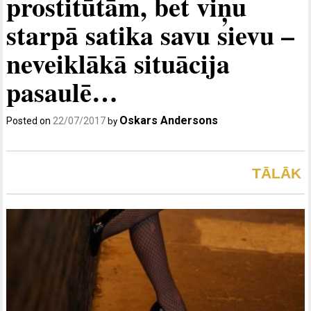
prostitūtām, bet viņu
starpā satika savu sievu –
neveiklākā situācija
pasaulē…
Oskars Andersons
Posted on
22/07/2017
by
TĀLĀK