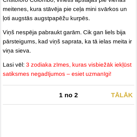
meitenes, kura stāvēja pie ceļa mini svārkos un
ļoti augstās augstpapēžu kurpēs.
Viņš nespēja pabraukt garām. Cik gan liels bija
pārsteigums, kad viņš saprata, ka tā ielas meita ir
viņa sieva.
Lasi vēl:
3 zodiaka zīmes, kuras visbiežāk iekļūst
satiksmes negadījumos – esiet uzmanīgi!
1 no 2
TĀLĀK