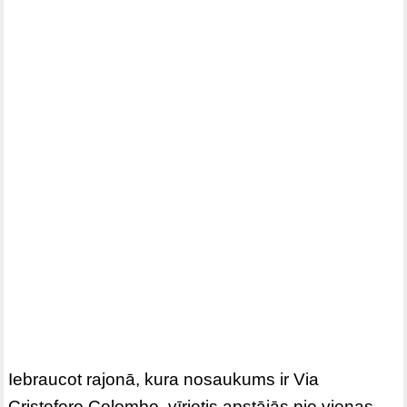
Iebraucot rajonā, kura nosaukums ir Via
Cristoforo Colombo, vīrietis apstājās pie vienas