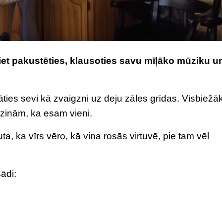
liet pakustēties, klausoties savu mīļāko mūziku un
māties sevi kā zvaigzni uz deju zāles grīdas. Visbiežā
 zinām, ka esam vieni.
a, ka vīrs vēro, kā viņa rosās virtuvē, pie tam vēl
ādi: