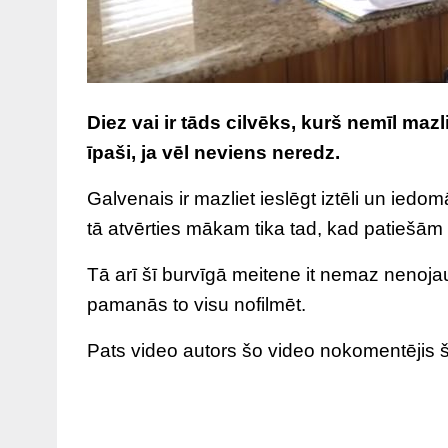
Diez vai ir tāds cilvēks, kurš nemīl maz
īpaši, ja vēl neviens neredz.
Galvenais ir mazliet ieslēgt iztēli un iedo
tā atvērties mākam tika tad, kad patiešām
Tā arī šī burvīgā meitene it nemaz nenojaut
pamanās to visu nofilmēt.
Pats video autors šo video nokomentējis š