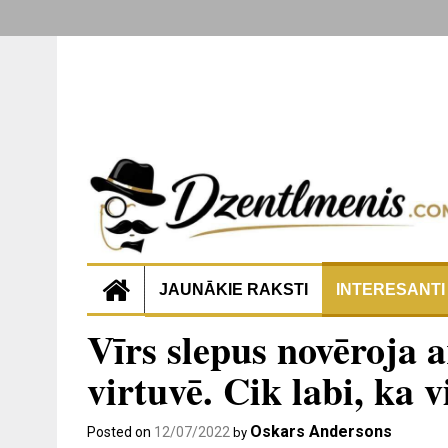
JAUNĀKIE RAKSTI
INTERESANTI
Vīrs slepus novēroja a
virtuvē. Cik labi, ka v
Oskars Andersons
Posted on
12/07/2022
by