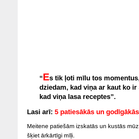
E
“
s tik ļoti mīlu tos momentu
dziedam, kad viņa ar kaut ko ir 
kad viņa lasa receptes”.
Lasi arī:
5 patiesākās un godīgākā
Meitene patiešām izskatās un kustās mūzika
šķiet ārkārtīgi mīļi.