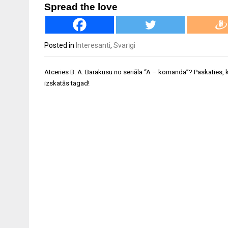
Spread the love
Posted in
Interesanti
,
Svarīgi
Ziņu
Atceries B. A. Barakusu no seriāla “A – komanda”? Paskaties, 
izvēlne
izskatās tagad!