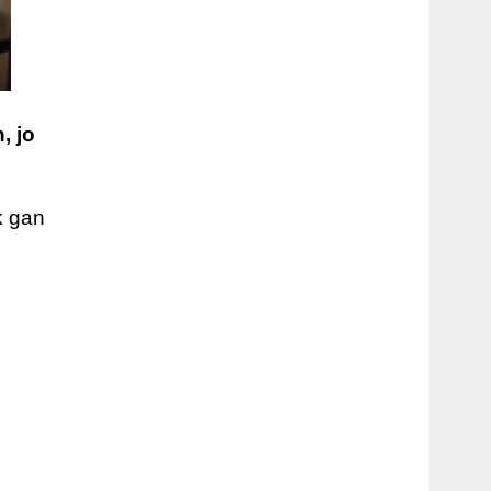
, jo
k gan