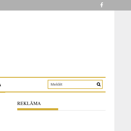
A
REKLĀMA