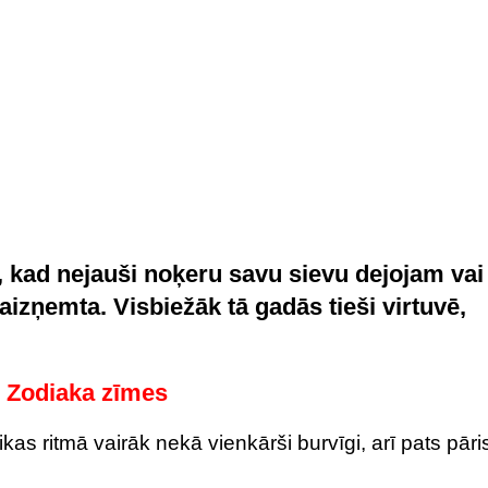
s, kad nejauši noķeru savu sievu dejojam vai
aizņemta. Visbiežāk tā gadās tieši virtuvē,
s Zodiaka zīmes
s ritmā vairāk nekā vienkārši burvīgi, arī pats pāri