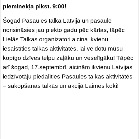
pieminekļa plkst. 9:00!
Šogad Pasaules talka Latvijā un pasaulē
norisināsies jau piekto gadu pēc kārtas, tāpēc
Lielās Talkas organizatori aicina ikvienu
iesaistīties talkas aktivitātēs, lai veidotu mūsu
kopīgo dzīves telpu zaļāku un veselīgāku! Tāpēc
arī šogad, 17.septembrī, aicinām ikvienu Latvijas
iedzīvotāju piedalīties Pasaules talkas aktivitātēs
– sakopšanas talkās un akcijā Laimes koki!