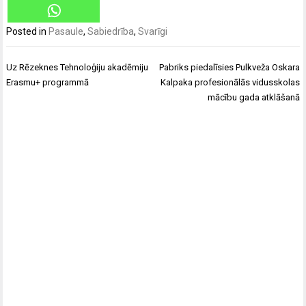
Posted in
Pasaule
,
Sabiedrība
,
Svarīgi
Ziņu
Uz Rēzeknes Tehnoloģiju akadēmiju
Pabriks piedalīsies Pulkveža Oskara
izvēlne
Erasmu+ programmā
Kalpaka profesionālās vidusskolas
mācību gada atklāšanā