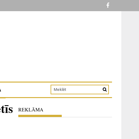
A
tīs
REKLĀMA