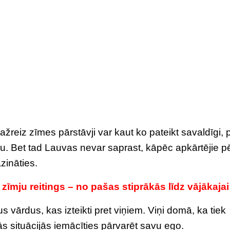
žreiz zīmes pārstāvji var kaut ko pateikt savaldīgi, 
vēku. Bet tad Lauvas nevar saprast, kāpēc apkārtējie p
zināties.
īmju reitings – no pašas stiprākās līdz vājākajai
 vārdus, kas izteikti pret viņiem. Viņi domā, ka tiek
s situācijās iemācīties pārvarēt savu ego.