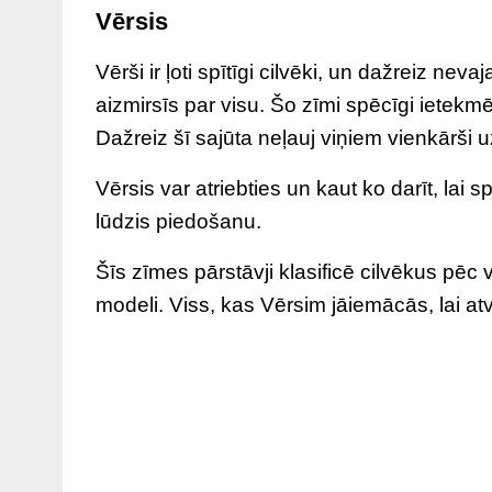
Vērsis
Vērši ir ļoti spītīgi cilvēki, un dažreiz nev
aizmirsīs par visu. Šo zīmi spēcīgi ietekm
Dažreiz šī sajūta neļauj viņiem vienkārši uzt
Vērsis var atriebties un kaut ko darīt, lai s
lūdzis piedošanu.
Šīs zīmes pārstāvji klasificē cilvēkus pēc
modeli. Viss, kas Vērsim jāiemācās, lai atvi