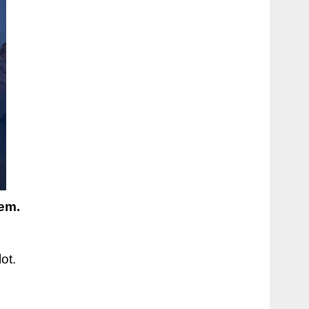
iem.
ot.