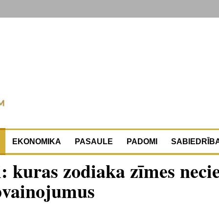
EKONOMIKA
PASAULE
PADOMI
SABIEDRĪB
: kuras zodiaka zīmes necie
apvainojumus