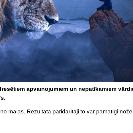
em adresētiem apvainojumiem un nepatīkamiem vārd
īs.
no malas. Rezultātā pāridarītāji to var pamatīgi nožēl