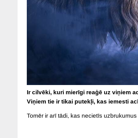
Ir cilvēki, kuri mierīgi reaģē uz viņi
Viņiem tie ir tikai putekļi, kas iemesti ac
Tomēr ir arī tādi, kas necietīs uzbrukumus 