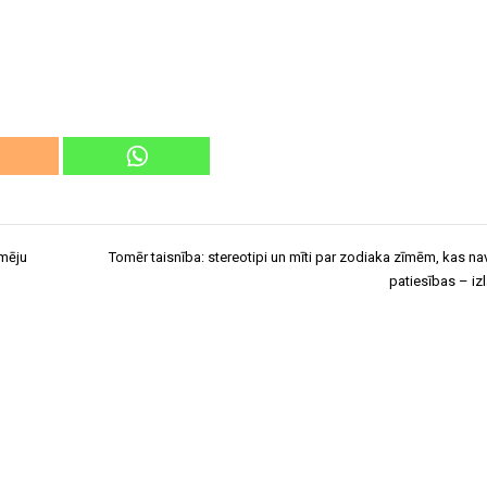
mēju
Tomēr taisnība: stereotipi un mīti par zodiaka zīmēm, kas nav
patiesības – iz