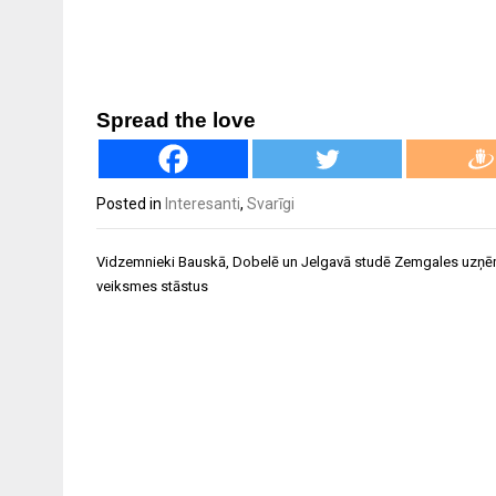
Spread the love
Posted in
Interesanti
,
Svarīgi
Ziņu
Vidzemnieki Bauskā, Dobelē un Jelgavā studē Zemgales uzņē
izvēlne
veiksmes stāstus