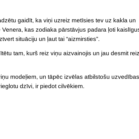
ajadzētu gaidīt, ka viņi uzreiz metīsies tev uz kakla un
ē Venera, kas zodiaka pārstāvjus padara ļoti kaislīgu
vert situāciju un ļaut tai “aizmirsties”.
pītētu tam, kurš reiz viņu aizvainojis un jau desmit rei
 viņu modeļiem, un tāpēc izvēlas atbilstošu uzvedība
eglotu dzīvi, ir piedot cilvēkiem.