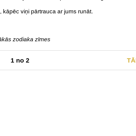
m, kāpēc viņi pārtrauca ar jums runāt.
iktākās zodiaka zīmes
1 no 2
TĀ