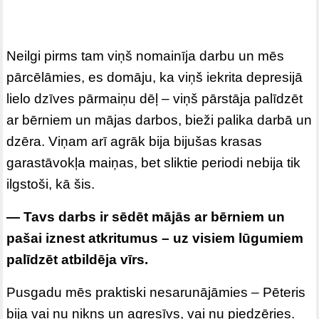
Neilgi pirms tam viņš nomainīja darbu un mēs
pārcēlāmies, es domāju, ka viņš iekrita depresijā
lielo dzīves pārmaiņu dēļ – viņš pārstāja palīdzēt
ar bērniem un mājas darbos, bieži palika darbā un
dzēra. Viņam arī agrāk bija bijušas krasas
garastāvokļa maiņas, bet sliktie periodi nebija tik
ilgstoši, kā šis.
— Tavs darbs ir sēdēt mājās ar bērniem un
pašai iznest atkritumus – uz visiem lūgumiem
palīdzēt atbildēja vīrs.
Pusgadu mēs praktiski nesarunājāmies – Pēteris
bija vai nu nikns un agresīvs, vai nu piedzēries.