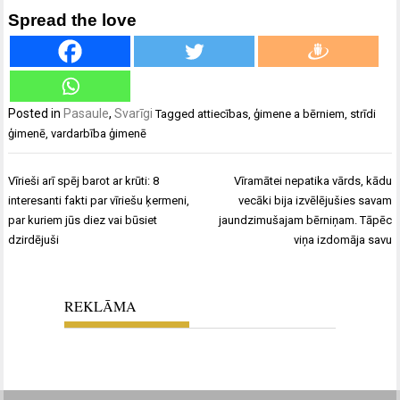
Spread the love
Posted in
Pasaule
,
Svarīgi
Tagged
attiecības
,
ģimene a bērniem
,
strīdi
ģimenē
,
vardarbība ģimenē
Ziņu
Vīrieši arī spēj barot ar krūti: 8
Vīramātei nepatika vārds, kādu
izvēlne
interesanti fakti par vīriešu ķermeni,
vecāki bija izvēlējušies savam
par kuriem jūs diez vai būsiet
jaundzimušajam bērniņam. Tāpēc
dzirdējuši
viņa izdomāja savu
REKLĀMA