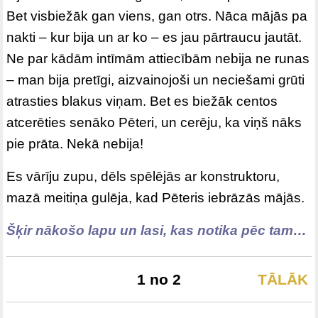
Bet visbiežāk gan viens, gan otrs. Nāca mājās pa
nakti – kur bija un ar ko – es jau pārtraucu jautāt.
Ne par kādām intīmām attiecībām nebija ne runas
– man bija pretīgi, aizvainojoši un neciešami grūti
atrasties blakus viņam. Bet es biežāk centos
atcerēties senāko Pēteri, un cerēju, ka viņš nāks
pie prāta. Nekā nebija!
Es vārīju zupu, dēls spēlējās ar konstruktoru,
mazā meitiņa gulēja, kad Pēteris iebrāzās mājās.
Šķir nākošo lapu un lasi, kas notika pēc tam…
1 no 2
TĀLĀK