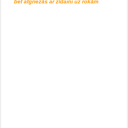
bet atgriezās ar zīdaini uz rokām