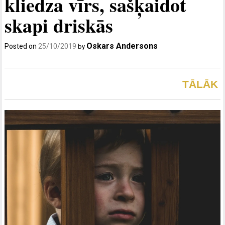
kliedza vīrs, sašķaidot
skapi driskās
Oskars Andersons
Posted on
25/10/2019
by
TĀLĀK