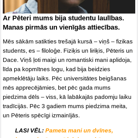
Ar Pēteri mums bija studentu laulības.
Manas pirmās un vienīgās attiecības.
Mēs sākām satikties trešajā kursā – viņš – fizikas
students, es – filoloģe. Fiziķis un liriķis, Pēteris un
Dace. Viņš ļoti maigi un romantiski mani aplidoja,
līda pa kopmītnes logu, kad bija beidzies
apmeklētāju laiks. Pēc universitātes beigšanas
mēs apprecējāmies, bet pēc gada mums
piedzima dēls – viss, kā labākajās padomju laiku
tradīcijās. Pēc 3 gadiem mums piedzima meita,
un Pēteris spēcīgi izmainījās.
LASI VĒL:
Pameta mani un dvīnes,