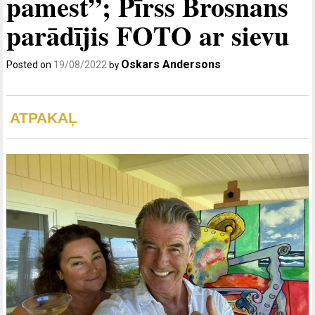
pamest”; Pīrss Brosnans
parādījis FOTO ar sievu
Oskars Andersons
Posted on
19/08/2022
by
ATPAKAĻ