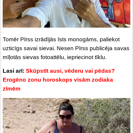
Tomēr Pīrss izrādījās īsts monogāms, paliekot
uzticīgs savai sievai. Nesen Pīrss publicēja savas
mīļotās sievas fotoattēlu, iepriecinot tīklu.
Lasi arī:
Skūpstīt ausi, vēderu vai pēdas?
Erogēno zonu horoskops visām zodiaka
zīmēm