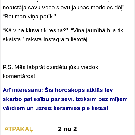
neatstāja savu veco sievu jaunas modeles dēļ”,
“Bet man viņa patīk.”
“Kā viņa kļuva tik resna?”, “Viņa jaunībā bija tik
skaista,” raksta Instagram lietotāji.
P.S. Mēs labprāt dzirdētu jūsu viedokli
komentāros!
Arī interesanti:
Šis horoskops atklās tev
skarbo patiesību par sevi. Iztiksim bez mīļiem
vārdiem un uzreiz ķersimies pie lietas!
ATPAKAĻ
2 no 2