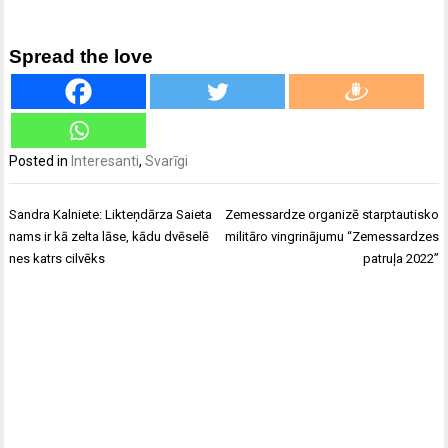
Spread the love
Posted in
Interesanti
,
Svarīgi
Ziņu
Sandra Kalniete: Likteņdārza Saieta
Zemessardze organizē starptautisko
izvēlne
nams ir kā zelta lāse, kādu dvēselē
militāro vingrinājumu “Zemessardzes
nes katrs cilvēks
patruļa 2022”