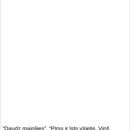
“Daudz mainījies”, “Pīrss ir īsts vīrietis. Viņš