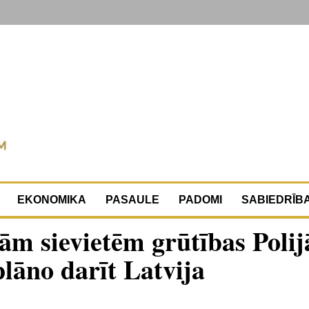
EKONOMIKA
PASAULE
PADOMI
SABIEDRĪB
ām sievietēm grūtības Polij
plāno darīt Latvija