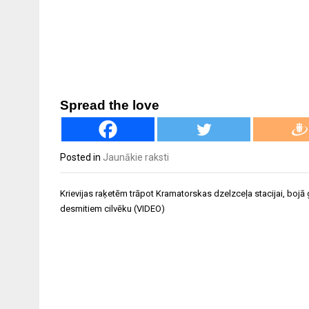
Spread the love
Posted in
Jaunākie raksti
Ziņu
Krievijas raķetēm trāpot Kramatorskas dzelzceļa stacijai, bojā 
izvēlne
desmitiem cilvēku (VIDEO)