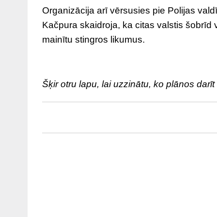
Organizācija arī vērsusies pie Polijas val
Kačpura skaidroja, ka citas valstis šobrīd v
mainītu stingros likumus.
Šķir otru lapu, lai uzzinātu, ko plānos darī