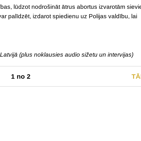
dības, lūdzot nodrošināt ātrus abortus izvarotām sievi
ar palīdzēt, izdarot spiedienu uz Polijas valdību, lai
t Latvijā (plus noklausies audio sižetu un intervijas)
1 no 2
TĀ