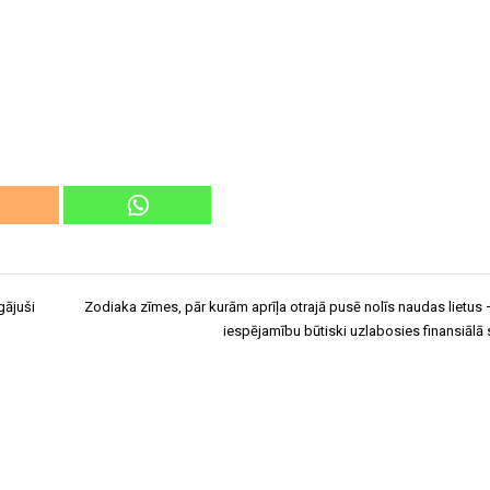
gājuši
Zodiaka zīmes, pār kurām aprīļa otrajā pusē nolīs naudas lietus –
iespējamību būtiski uzlabosies finansiālā s