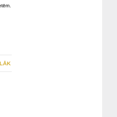
etēm.
LĀK