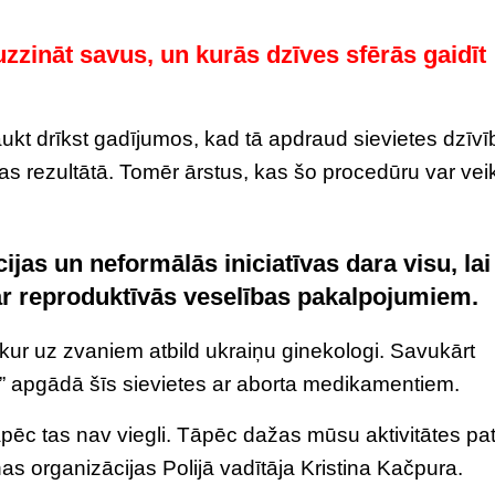
uzzināt savus, un kurās dzīves sfērās gaidīt
raukt drīkst gadījumos, kad tā apdraud sievietes dzīvī
as rezultātā. Tomēr ārstus, kas šo procedūru var veik
ijas un neformālās iniciatīvas dara visu, lai
ar reproduktīvās veselības pakalpojumiem.
kur uz zvaniem atbild ukraiņu ginekologi. Savukārt
 apgādā šīs sievietes ar aborta medikamentiem.
tāpēc tas nav viegli. Tāpēc dažas mūsu aktivitātes p
 organizācijas Polijā vadītāja Kristina Kačpura.