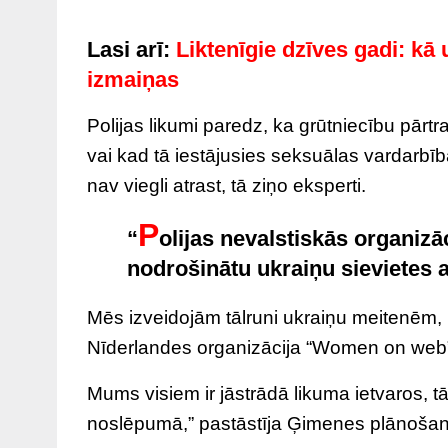
Lasi arī:
Liktenīgie dzīves gadi: kā 
izmaiņas
Polijas likumi paredz, ka grūtniecību pārt
vai kad tā iestājusies seksuālas vardarbīb
nav viegli atrast, tā ziņo eksperti.
P
“
olijas nevalstiskās organizāc
nodrošinātu ukraiņu sievietes 
Mēs izveidojām tālruni ukraiņu meitenēm, 
Nīderlandes organizācija “Women on web”
Mums visiem ir jāstrādā likuma ietvaros, 
noslēpumā,” pastāstīja Ģimenes plānošanas