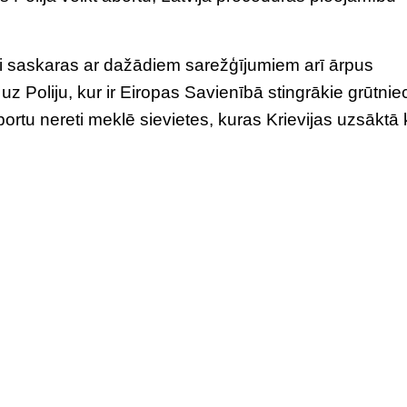
i saskaras ar dažādiem sarežģījumiem arī ārpus
z Poliju, kur ir Eiropas Savienībā stingrākie grūtnie
ortu nereti meklē sievietes, kuras Krievijas uzsāktā 