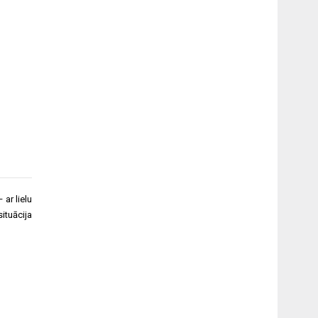
 ar lielu
ituācija