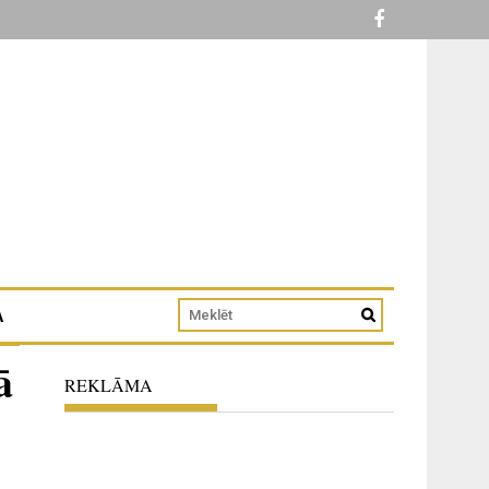
A
ā
REKLĀMA