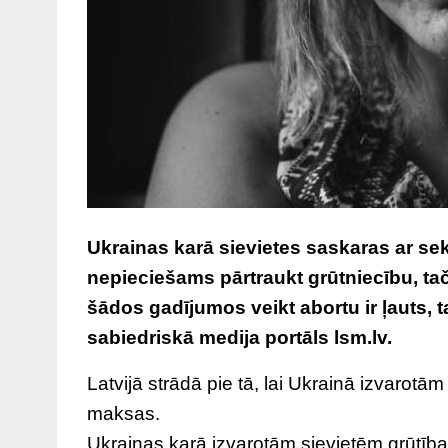
Ukrainas karā sievietes saskaras ar sek
nepieciešams pārtraukt grūtniecību, tač
šādos gadījumos veikt abortu ir ļauts, ta
sabiedriskā medija portāls lsm.lv.
Latvijā strādā pie tā, lai Ukrainā izvarot
maksas.
Ukrainas karā izvarotām sievietēm grūtības