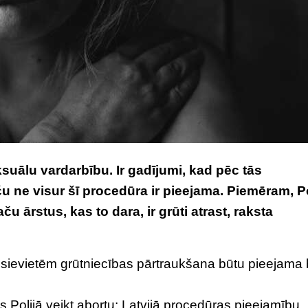
suālu vardarbību. Ir gadījumi, kad pēc tās
u ne visur šī procedūra ir pieejama. Piemēram, Po
ču ārstus, kas to dara, ir grūti atrast, raksta
ām sievietēm grūtniecības pārtraukšana būtu pieejama
 Polijā veikt abortu; Latvijā procedūras pieejamību