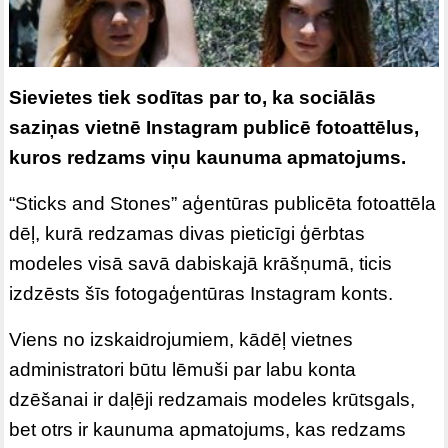
Sievietes tiek sodītas par to, ka sociālās
saziņas vietnē Instagram publicē fotoattēlus,
kuros redzams viņu kaunuma apmatojums.
“Sticks and Stones” aģentūras publicēta fotoattēla
dēļ, kurā redzamas divas pieticīgi ģērbtas
modeles visā savā dabiskajā krāšņumā, ticis
izdzēsts šīs fotogaģentūras Instagram konts.
Viens no izskaidrojumiem, kādēļ vietnes
administratori būtu lēmuši par labu konta
dzēšanai ir daļēji redzamais modeles krūtsgals,
bet otrs ir kaunuma apmatojums, kas redzams