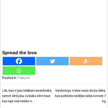
Spread the love
Posted in
Trakumi
Ziņu
Lūk, kas ir jūsu lielākais ienaidnieks,
Kardiologs: Ir tikai viena droša diēta,
izvēlne
ņemot vērā jūsu zodiaka zīmi! Kaut
kas palīdzēs nedēļas laikā nomest 7
kas tajā visā tiešām ir…
kg