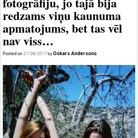
fotogrāfiju, jo tajā bija
redzams viņu kaunuma
apmatojums, bet tas vēl
nav viss…
Oskars Andersons
Posted on
21/08/2017
by