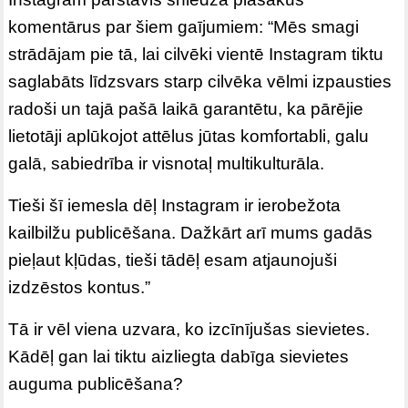
komentārus par šiem gaījumiem: “Mēs smagi
strādājam pie tā, lai cilvēki vientē Instagram tiktu
saglabāts līdzsvars starp cilvēka vēlmi izpausties
radoši un tajā pašā laikā garantētu, ka pārējie
lietotāji aplūkojot attēlus jūtas komfortabli, galu
galā, sabiedrība ir visnotaļ multikulturāla.
Tieši šī iemesla dēļ Instagram ir ierobežota
kailbilžu publicēšana. Dažkārt arī mums gadās
pieļaut kļūdas, tieši tādēļ esam atjaunojuši
izdzēstos kontus.”
Tā ir vēl viena uzvara, ko izcīnījušas sievietes.
Kādēļ gan lai tiktu aizliegta dabīga sievietes
auguma publicēšana?