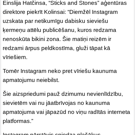
Einslija Hatčinsa, “Sticks and Stones” aģentūras
direktore piekrīt Kolinsai: “Diemžēl Instagram
uzskata par netikumīgu dabisku sieviešu
ķermeņu attēlu publicēšanu, kuros redzama
nenoskūta bikini zona. Šie matiņi reizēm ir
redzami ārpus peldkostīma, gluži tāpat kā
vīriešiem.
Tomēr Instagram neko pret vīriešu kaunuma
apmatojumu neiebilst.
Šie aizspriedumi pauž dzimumu nevienlīdzību,
sievietēm vai nu jāatbrīvojas no kaunuma
apmatojuma vai jāpazūd no viņu radītās interneta
platformas.”
Instagram pārstāvis sniedza plašākus