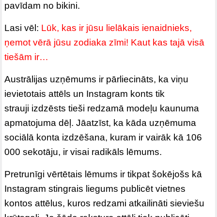
pavīdam no bikini.
Lasi vēl:
Lūk, kas ir jūsu lielākais ienaidnieks,
ņemot vērā jūsu zodiaka zīmi! Kaut kas tajā visā
tiešām ir…
Austrālijas uzņēmums ir pārliecināts, ka viņu
ievietotais attēls un Instagram konts tik
strauji izdzēsts tieši redzamā modeļu kaunuma
apmatojuma dēļ. Jāatzīst, ka kāda uzņēmuma
sociālā konta izdzēšana, kuram ir vairāk kā 106
000 sekotāju, ir visai radikāls lēmums.
Pretrunīgi vērtētais lēmums ir tikpat šokējošs kā
Instagram stingrais liegums publicēt vietnes
kontos attēlus, kuros redzami atkailināti sieviešu