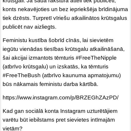
krūtsgali. Ja šāda rakstura attēli tiek publicēti,
konts nekavējoties un bez iepriekšēja brīdinājuma
tiek dzēsts. Turpretī vīriešu atkailinātos krūtsgalus
publicēt nav aizliegts.
Feministu kustība šobrīd cīnās, lai sievietēm
iegūtu vienādas tiesības krūtsgalu atkailināšanā,
šai akcijai izmantots tēmturis #FreeTheNipple
(atbrīvo krūtsgalu) un izskatās, ka tēmturis
#FreeTheBush (atbrīvo kaunuma apmatojumu)
būs nākamais feministu darba kārtībā.
https://www.instagram.com/p/BRZEGhZAzPD/
Kad gan sociālā konta Instagram uzturētājiem
varētu būt iebilstams pret sievietes intīmajām
vietām?