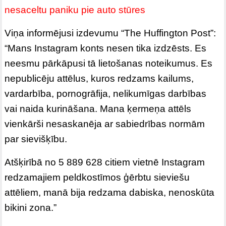
nesaceltu paniku pie auto stūres
Viņa informējusi izdevumu “The Huffington Post”:
“Mans Instagram konts nesen tika izdzēsts. Es
neesmu pārkāpusi tā lietošanas noteikumus. Es
nepublicēju attēlus, kuros redzams kailums,
vardarbība, pornogrāfija, nelikumīgas darbības
vai naida kurināšana. Mana ķermeņa attēls
vienkārši nesaskanēja ar sabiedrības normām
par sievišķību.
Atšķirībā no 5 889 628 citiem vietnē Instagram
redzamajiem peldkostīmos ģērbtu sieviešu
attēliem, manā bija redzama dabiska, nenoskūta
bikini zona.”