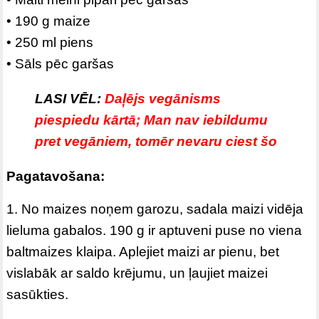
• 190 g maize
• 250 ml piens
• Sāls pēc garšas
LASI VĒL:
Daļējs vegānisms
piespiedu kārtā; Man nav iebildumu
pret vegāniem, tomēr nevaru ciest šo
Pagatavošana:
1. No maizes noņem garozu, sadala maizi vidēja
lieluma gabalos. 190 g ir aptuveni puse no viena
baltmaizes klaipa. Aplejiet maizi ar pienu, bet
vislabāk ar saldo krējumu, un ļaujiet maizei
sasūkties.