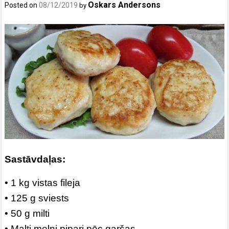
Oskars Andersons
Posted on
08/12/2019
by
Sastāvdaļas:
• 1 kg vistas fileja
• 125 g sviests
• 50 g milti
• Malti melni pipari pēc garšas