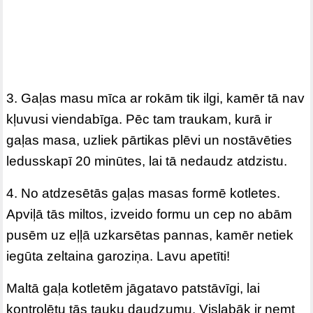
3. Gaļas masu mīca ar rokām tik ilgi, kamēr tā nav
kļuvusi viendabīga. Pēc tam traukam, kurā ir
gaļas masa, uzliek pārtikas plēvi un nostāvēties
ledusskapī 20 minūtes, lai tā nedaudz atdzistu.
4. No atdzesētās gaļas masas formē kotletes.
Apviļā tās miltos, izveido formu un cep no abām
pusēm uz eļļā uzkarsētas pannas, kamēr netiek
iegūta zeltaina garoziņa. Lavu apetīti!
Maltā gaļa kotletēm jāgatavo patstāvīgi, lai
kontrolētu tās tauku daudzumu. Vislabāk ir ņemt