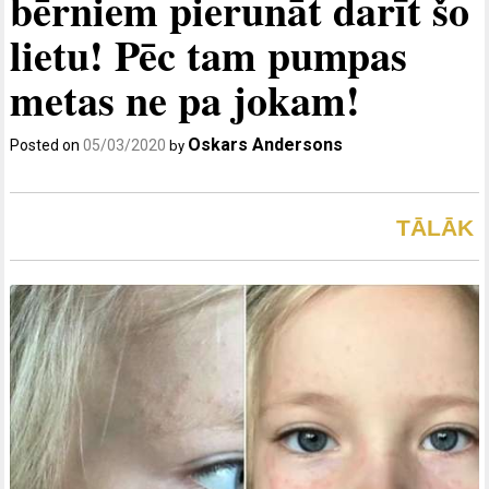
bērniem pierunāt darīt šo
lietu! Pēc tam pumpas
metas ne pa jokam!
Oskars Andersons
Posted on
05/03/2020
by
TĀLĀK