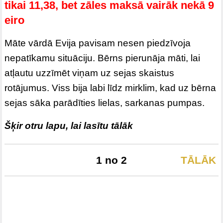
tikai 11,38, bet zāles maksā vairāk nekā 9
eiro
Māte vārdā Evija pavisam nesen piedzīvoja
nepatīkamu situāciju. Bērns pierunāja māti, lai
atļautu uzzīmēt viņam uz sejas skaistus
rotājumus. Viss bija labi līdz mirklim, kad uz bērna
sejas sāka parādīties lielas, sarkanas pumpas.
Šķir otru lapu, lai lasītu tālāk
1 no 2
TĀLĀK