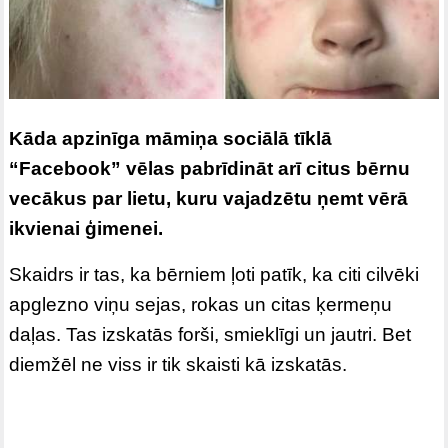
Kāda apzinīga māmiņa sociālā tīklā
“Facebook” vēlas pabrīdināt arī citus bērnu
vecākus par lietu, kuru vajadzētu ņemt vērā
ikvienai ģimenei.
Skaidrs ir tas, ka bērniem ļoti patīk, ka citi cilvēki
apglezno viņu sejas, rokas un citas ķermeņu
daļas. Tas izskatās forši, smieklīgi un jautri. Bet
diemžēl ne viss ir tik skaisti kā izskatās.