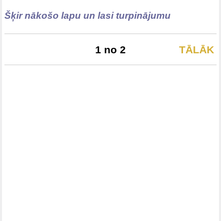
Šķir nākošo lapu un lasi turpinājumu
1 no 2
TĀLĀK