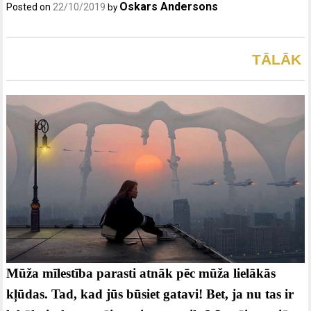
Oskars Andersons
Posted on
22/10/2019
by
TĀLĀK
Mūža mīlestība parasti atnāk pēc mūža lielākās
kļūdas.
Tad, kad jūs būsiet gatavi!
Bet, ja nu tas ir