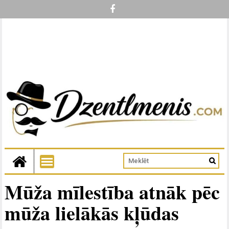
Mūža mīlestība atnāk pēc
mūža lielākās kļūdas