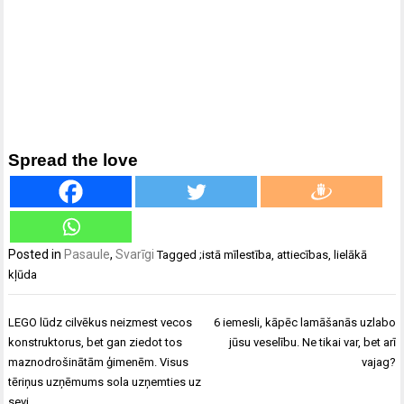
Spread the love
Posted in
Pasaule
,
Svarīgi
Tagged
;istā mīlestība
,
attiecības
,
lielākā
kļūda
Ziņu
LEGO lūdz cilvēkus neizmest vecos
6 iemesli, kāpēc lamāšanās uzlabo
izvēlne
konstruktorus, bet gan ziedot tos
jūsu veselību. Ne tikai var, bet arī
maznodrošinātām ģimenēm. Visus
vajag?
tēriņus uzņēmums sola uzņemties uz
sevi