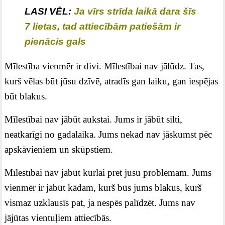
LASI VĒL:
Ja vīrs strīda laikā dara šīs
7 lietas, tad attiecībām patiešām ir
pienācis gals
Mīlestība vienmēr ir divi. Mīlestībai nav jālūdz. Tas,
kurš vēlas būt jūsu dzīvē, atradīs gan laiku, gan iespējas
būt blakus.
Mīlestībai nav jābūt aukstai. Jums ir jābūt silti,
neatkarīgi no gadalaika. Jums nekad nav jāskumst pēc
apskāvieniem un skūpstiem.
Mīlestībai nav jābūt kurlai pret jūsu problēmām. Jums
vienmēr ir jābūt kādam, kurš būs jums blakus, kurš
vismaz uzklausīs pat, ja nespēs palīdzēt. Jums nav
jājūtas vientuļiem attiecībās.