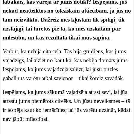
labākais, kas varēja ar jums notikt? Iespējams, jūs
nekad neatteiktos no toksiskām attiecībām, ja jūs no
tām neizvilktu. Dažreiz mēs kļūstam tik spītīgi, tik
uzstājīgi, lai turētos pie tā, ko mēs uzskatām par
mīlestību, un kas rezultātā tikai mūs sāpina.
Varbūt, ka nebija cita ceļa. Tas bija grūdiens, kas jums
vajadzīgs, lai aiziet no kaut kā, kas nebija domāts jums.
Iespējams, ka jums vajadzēja salūzt, lai jūsu puzles
gabaliņus varētu atkal savienot – tikai šoreiz savādāk.
Iespējams, ka jums sākumā vajadzēja atrast sevi, lai jūs
atrastu jums piemērots cilvēks. Un jūsu neveiksmes – tā
ir iespēja kaut ko iemācīties; lai jūs varētu uzzināt, kādai
nav jābūt mīlestībai.