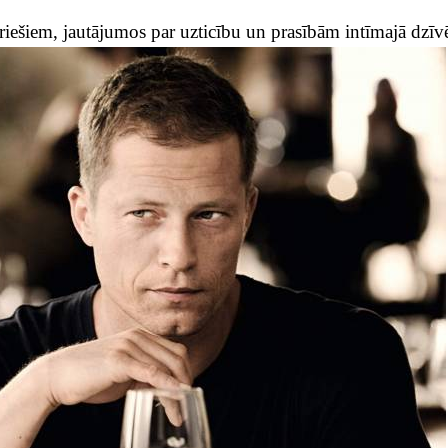
riešiem, jautājumos par uzticību un prasībām intīmajā dzīv