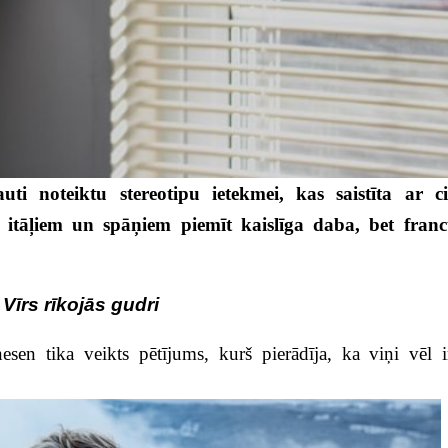
i noteiktu stereotipu ietekmei, kas saistīta ar ci
a itāļiem un spāņiem piemīt kaislīga daba, bet franc
Vīrs rīkojās gudri
sen tika veikts pētījums, kurš pierādīja, ka viņi vēl i