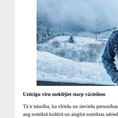
Uzticīgu vīru meklējiet starp vāciešiem
Tā ir taisnība, ka vīriešu un sieviešu personības 
aug noteiktā kultūrā un aizgūst noteiktas sabie