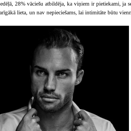
nedēļā, 28% vāciešu atbildēja, ka viņiem ir pietiekami, ja s
arīgākā lieta, un nav nepieciešams, lai intimitāte būtu vien