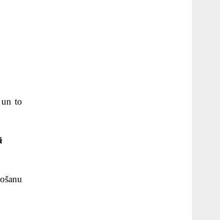
i un to
ā
došanu