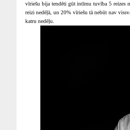
vīriešu bija tendēti gūt intīmu tuvība 5 reizes 
reizi nedēļā, un 20% vīriešu tā nebūt nav vissv
katru nedēļu.