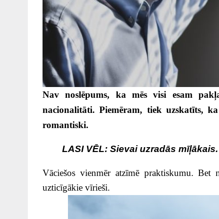
Nav noslēpums, ka mēs visi esam pakļaut
nacionalitāti. Piemēram, tiek uzskatīts, k
romantiski.
LASI VĒL:
Sievai uzradās mīļākais. 
Vāciešos vienmēr atzīmē praktiskumu. Bet ne
uzticīgākie vīrieši.