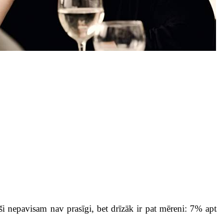
eši nepavisam nav prasīgi, bet drīzāk ir pat mēreni: 7% apt