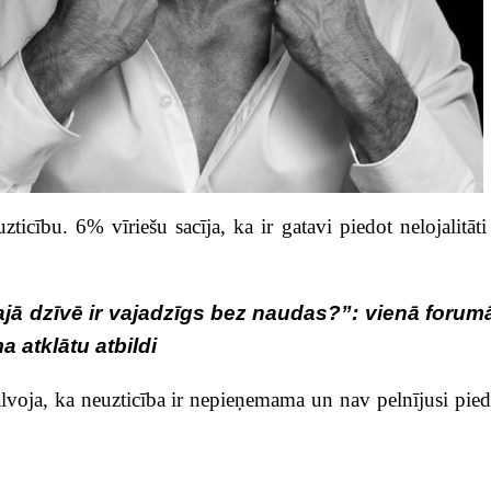
zticību. 6% vīriešu sacīja, ka ir gatavi piedot nelojalitāt
jā dzīvē ir vajadzīgs bez naudas?”: vienā forum
 atklātu atbildi
alvoja, ka neuzticība ir nepieņemama un nav pelnījusi pie