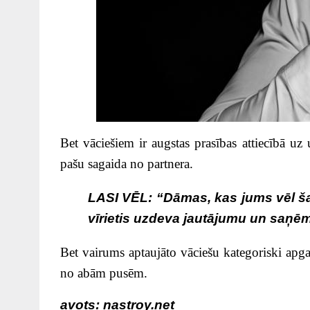
Bet vāciešiem ir augstas prasības attiecībā uz u
pašu sagaida no partnera.
LASI VĒL:
“Dāmas, kas jums vēl ša
vīrietis uzdeva jautājumu un saņēma
Bet vairums aptaujāto vāciešu kategoriski apg
no abām pusēm.
avots: nastroy.net