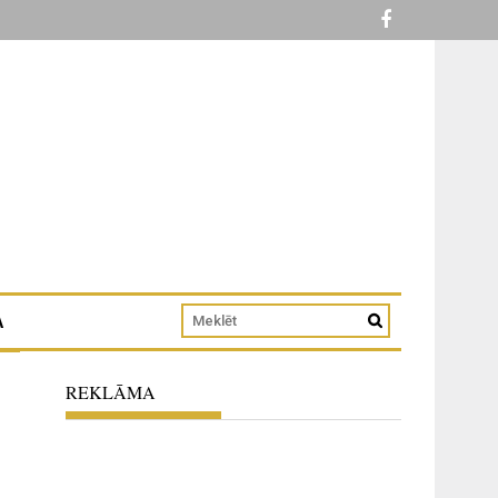
A
REKLĀMA