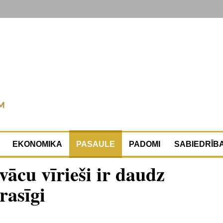
EKONOMIKA
PASAULE
PADOMI
SABIEDRĪB
vācu vīrieši ir daudz
rasīgi