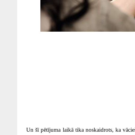
Un šī pētījuma laikā tika noskaidrots, ka vāci