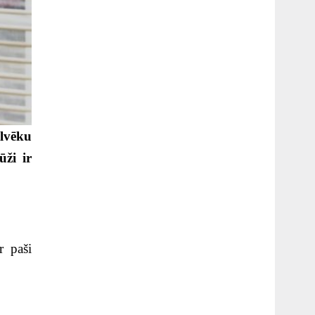
lvēku
ūži ir
r paši