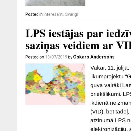
Posted in
Interesanti
,
Svarīgi
LPS iestājas par iedz
saziņas veidiem ar V
Oskars Andersons
Posted on
13/07/2019
by
Vakar, 11. jūlij
likumprojektu “
guva vairāki Lat
priekšlikumi. LP
ikdienā neizman
(VID), bet tādēļ
atzinumā LPS no
elektronizāciju,