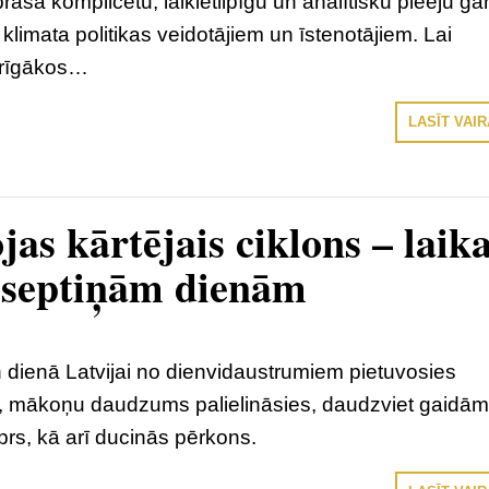
rasa komplicētu, laikietilpīgu un analītisku pieeju ga
klimata politikas veidotājiem un īstenotājiem. Lai
arīgākos…
LASĪT VAI
jas kārtējais ciklons – laik
septiņām dienām
n dienā Latvijai no dienvidaustrumiem pietuvosies
ns, mākoņu daudzums palielināsies, daudzviet gaidā
iprs, kā arī ducinās pērkons.