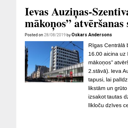
Ievas Auziņas-Szenti
mākoņos” atvēršanas 
Oskars Andersons
Posted on
28/08/2019
by
Rīgas Centrālā 
16.00 aicina uz
mākoņos” atvērš
2.stāvā). Ieva A
tapusi, lai palī
likstām un grūto 
izsakot tautas 
līkloču dzīves c