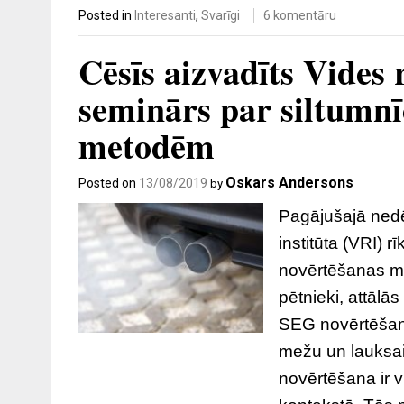
Posted in
Interesanti
,
Svarīgi
6 komentāru
Cēsīs aizvadīts Vides 
seminārs par siltumnī
metodēm
Oskars Andersons
Posted on
13/08/2019
by
Pagājušajā nedē
institūta (VRI) 
novērtēšanas me
pētnieki, attālās
SEG novērtēšana
mežu un lauksa
novērtēšana ir 