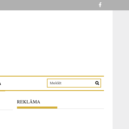
A
REKLĀMA