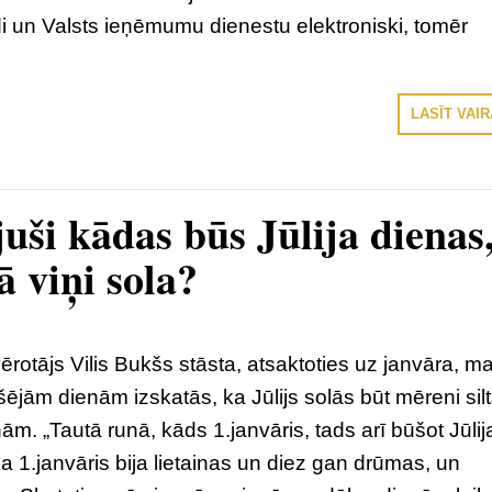
di un Valsts ieņēmumu dienestu elektroniski, tomēr
LASĪT VAI
uši kādas būs Jūlija dienas
ā viņi sola?
ērotājs Vilis Bukšs stāsta, atsaktoties uz janvāra, ma
šējām dienām izskatās, ka Jūlijs solās būt mēreni silt
nām. „Tautā runā, kāds 1.janvāris, tads arī būšot Jūlij
 1.janvāris bija lietainas un diez gan drūmas, un