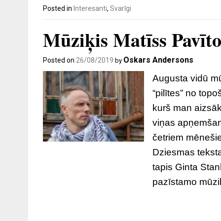
Posted in
Interesanti
,
Svarīgi
Mūziķis Matīss Pavītol
Oskars Andersons
Posted on
26/08/2019
by
Augusta vidū mūz
“pilītes” no top
kurš man aizsāk
viņas apņemšano
četriem mēnešiem
Dziesmas teksta 
tapis Ginta Stan
pazīstamo mūzi