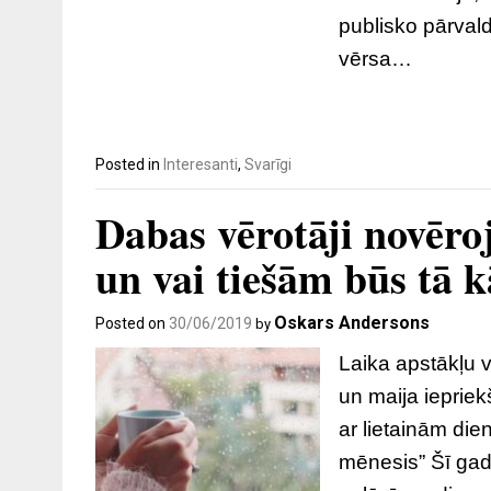
publisko pārval
vērsa…
Posted in
Interesanti
,
Svarīgi
Dabas vērotāji novēroj
un vai tiešām būs tā k
Oskars Andersons
Posted on
30/06/2019
by
Laika apstākļu v
un maija iepriek
ar lietainām die
mēnesis” Šī gada