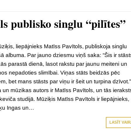
s publisko singlu “pilītes”
iķis, liepājnieks Matīss Pavītols, publiskoja singlu
ošā albuma. Par jauno dziesmu viņš saka: “Šis ir stāst
ās parastā dienā, lasot rakstu par jaunu meiteni un
s nepadoties slimībai. Viņas stāts beidzās pēc
, bet mans stāsts par viņu ir šeit un turpina dzīvot.
un mūzikas autors ir Matīss Pavītols, un tās ierakst
keviča studijā. Mūziķis Matīss Pavītols ir liepājnieks,
ķu Ingas un…
LASĪT VAI