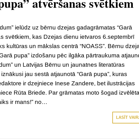
upa” atvēršanas svētkiem
dum” ielūdz uz bērnu dzejas gadagrāmatas “Garā
s svētkiem, kas Dzejas dienu ietvaros 6.septembrī
tiks kultūras un mākslas centrā “NOASS”. Bērnu dzej
arā pupa” izdošanu pēc ilgāka pārtraukuma atjaun
dum” un Latvijas Bērnu un jaunatnes literatūras
znākusi jau sestā atjaunotā “Garā pupa”, kuras
edaktore ir dzejniece Inese Zandere, bet ilustrācijas
niece Rūta Briede. Par grāmatas moto šogad izvēlēt
aiks ir mans!” no…
LASĪT VAI