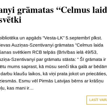
vanyi grāmatas “Celmus lai
svētki
bibliotēka un apgāds “Vesta-LK” 5.septembrī plkst.
 Ievas Auziņas-Szentivanyi grāmatas “Celmus laida
anas svētkiem RCB telpās (Brīvības ielā 49/53,
uziņa-Szentivanyi par grāmatu stāsta: “ Šī grāmata ir
dzētu mums saprast, kā mūsu senči tika galā ar bēdā
darbu klaušu laikos, kā viņi prata jokot un priecāties,
dziesmās. Esmu vēl Pirmās Latvijas bērns ar krāšņu
eļu, kas mani ir…
LASĪT VAI