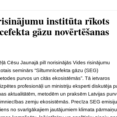
risinājumu institūta rīkots
cefekta gāzu novērtēšanas
ļā Cēsu Jaunajā pilī norisinājās Vides risinājumu
rīkotais seminārs “Siltumnīcefekta gāzu (SEG)
todes purvos un citās ekosistēmās”. Tā ietvaros
 izpētes profesionāļi un ministriju eksperti diskutēja p
s aktualitātēm, metodēm un praksēm Latvijas purv
imniecības zemju ekosistēmās. Precīza SEG emisij
viens no svarīgākajiem jautājumiem klimata pārmaiņ