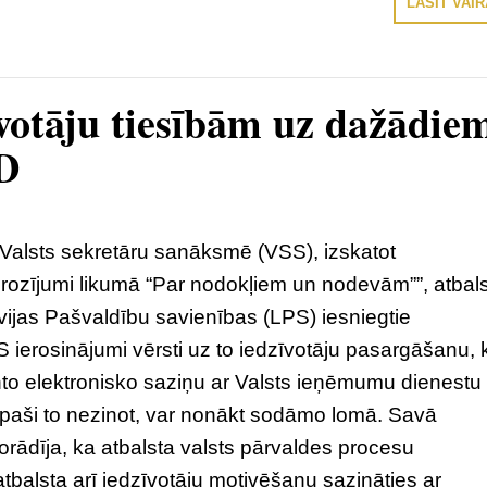
LASĪT VAI
īvotāju tiesībām uz dažādie
ID
ā, Valsts sekretāru sanāksmē (VSS), izskatot
Grozījumi likumā “Par nodokļiem un nodevām””, atbal
vijas Pašvaldību savienības (LPS) iesniegtie
S ierosinājumi vērsti uz to iedzīvotāju pasargāšanu, 
to elektronisko saziņu ar Valsts ieņēmumu dienestu
, paši to nezinot, var nonākt sodāmo lomā. Savā
rādīja, ka atbalsta valsts pārvaldes procesu
 atbalsta arī iedzīvotāju motivēšanu sazināties ar