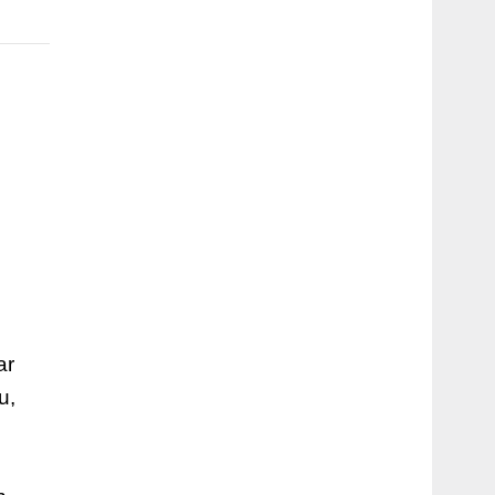
ar
u,
u
u