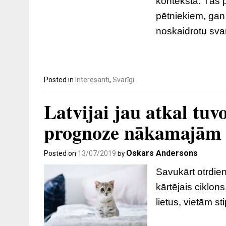
kontekstā. Tās p
pētniekiem, gan 
noskaidrotu sv
Posted in
Interesanti
,
Svarīgi
Latvijai jau atkal tuvo
prognoze nākamajām 
Oskars Andersons
Posted on
13/07/2019
by
Savukārt otrdie
kārtējais ciklo
lietus, vietām st