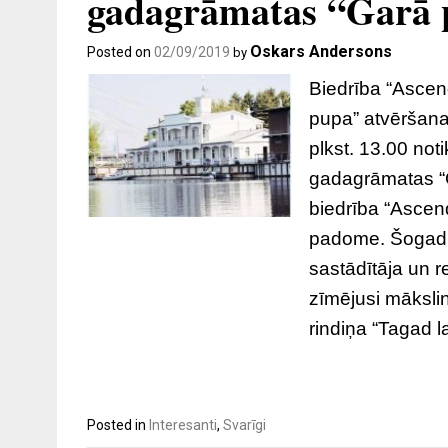
gadagrāmatas “Garā p
Oskars Andersons
Posted on
02/09/2019
by
Biedrība “Ascen
pupa” atvēršana
plkst. 13.00 no
gadagrāmatas “G
biedrība “Ascen
padome. Šogad i
sastādītāja un r
zīmējusi māksli
rindiņa “Tagad l
Posted in
Interesanti
,
Svarīgi